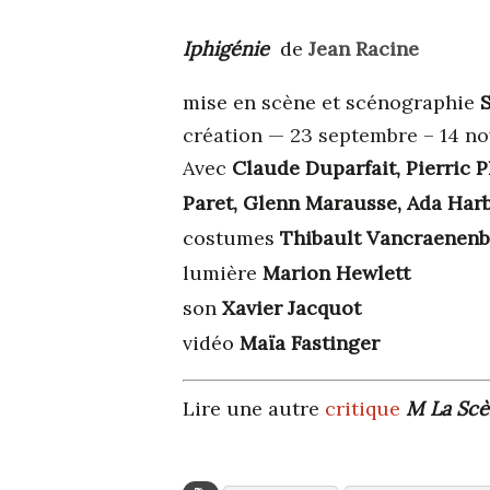
Iphigénie
de
Jean Racine
mise en scène et scénographie
création — 23 septembre – 14 n
Avec
Claude Duparfait, Pierric 
Paret, Glenn Marausse, Ada Harb
costumes
Thibault Vancraenen
lumière
Marion Hewlett
son
Xavier Jacquot
vidéo
Maïa Fastinger
Lire une autre
critique
M La Scè