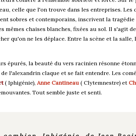
 eau, celle que l'on trouve dans les entreprises. Le
ent sobres et contemporains, inscrivent la tragédie
es mêmes chaises blanches, fixées au sol. Il s'agit d
er qu'on ne les déplace. Entre la scène et la salle, 
rs épurés, la beauté du vers racinien résonne éton
e de l'alexandrin claque et se fait entendre. Les com
rt
( Iphigénie),
Anne Cantineau
( Clytemnestre) et
Ch
 émouvantes.
Tout semble juste et senti.
r combien, Iphigénie de Jean Rac