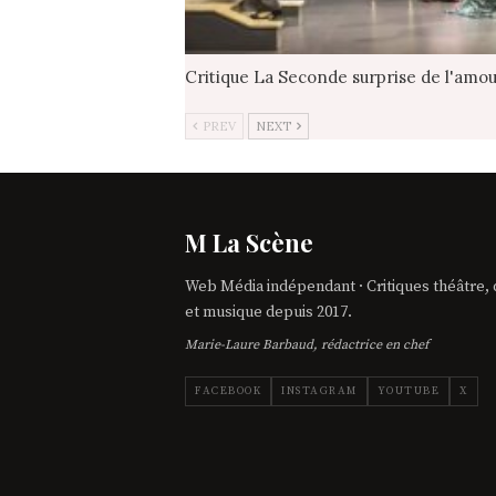
Critique La Seconde surprise de l'amo
PREV
NEXT
M La Scène
Web Média indépendant · Critiques théâtre,
et musique depuis 2017.
Marie-Laure Barbaud, rédactrice en chef
FACEBOOK
INSTAGRAM
YOUTUBE
X