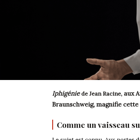
Iphigénie
aux A
de Jean Racine,
Braunschweig, magnifie cette 
Comme un vaisseau sur
Le sujet est connu. Aux portes d