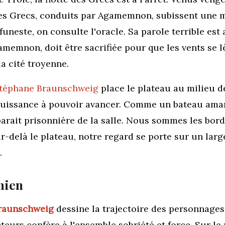
, les Grecs, conduits par Agamemnon, subissent une m
funeste, on consulte l'oracle. Sa parole terrible est 
gamemnon, doit être sacrifiée pour que les vents se l
la cité troyenne.
téphane Braunschweig
place le plateau au milieu d
mpuissance à pouvoir avancer.
Comme un bateau amarr
parait prisonnière de la salle. Nous sommes les bord
ar-delà le plateau,
notre regard
se porte sur un larg
.
nien
raunschweig
dessine la trajectoire des personnages 
eurs confère à l'ensemble sobriété et force. Sur le