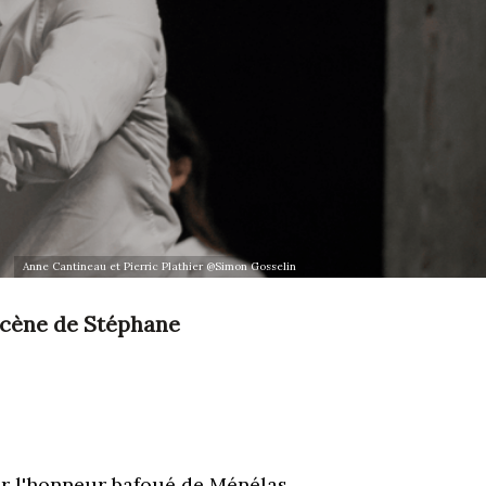
Anne Cantineau et Pierric Plathier @Simon Gosselin
 scène de Stéphane
ger l'honneur bafoué de Ménélas,