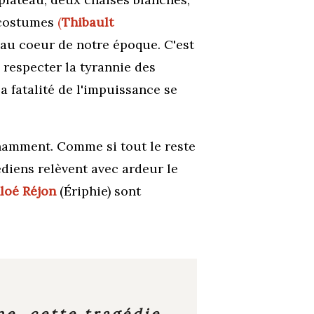
s costumes
(
Thibault
 au coeur de notre époque. C'est
e respecter la tyrannie des
la fatalité de l'impuissance se
namment. Comme si tout le reste
édiens relèvent avec ardeur le
loé Réjon
(Ériphie) sont
ine,
cette tragédie