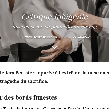
Critique Iphigénie
mise en scène Stéphane Braunschweig
On
Oct 12, 2020
By
Marie-Laure BARBAUD
teliers Berthier : é
purée à l'extrême, la mise en
tragédie du sacrifice.
 des bords funestes
e Troie, la flotte des Grecs est à l'arrêt. Venus ven