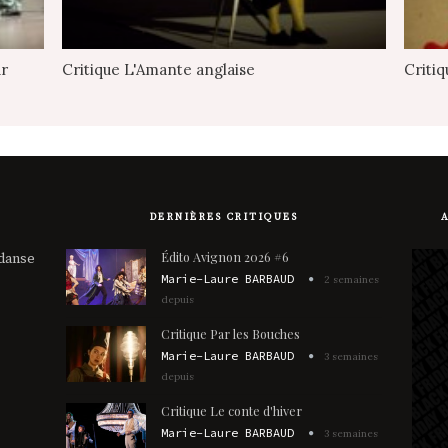
ur
Critique L'Amante anglaise
Criti
DERNIÈRES CRITIQUES
Édito Avignon 2026 #6
 danse
Marie-Laure BARBAUD
2 semaines
depuis
Critique Par les Bouches
Marie-Laure BARBAUD
3 semaines
depuis
Critique Le conte d'hiver
Marie-Laure BARBAUD
3 semaines