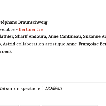
Stéphane Braunschweig
ovembre -
Berthier 17e
Plathier, Sharif Andoura, Anne Cantineau, Suzanne Au
, Astrid
collaboration artistique
Anne-Françoise B
broeck
ne
sur un spectacle à
L'Odéon