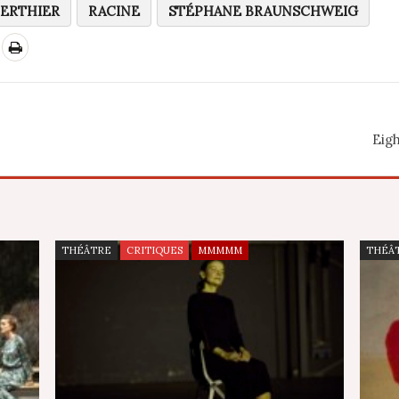
BERTHIER
RACINE
STÉPHANE BRAUNSCHWEIG
Eig
THÉÂTRE
CRITIQUES
MMMMM
THÉÂ