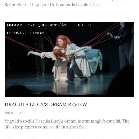
Schnitzler et Hugo von Hofmannsthal explore les…
MMMMM
CRITIQUES DE THÉÂTRE
ENGLISH
FESTIVAL OFF AVIGNON 2023
DRACULA LUCY'S DREAM REVIEW
Juil 10, 2023
Yngvild Aspeli's Dracula Lucy's dream is stunningly beautiful. The
life-size puppets come to life in a ghostly…