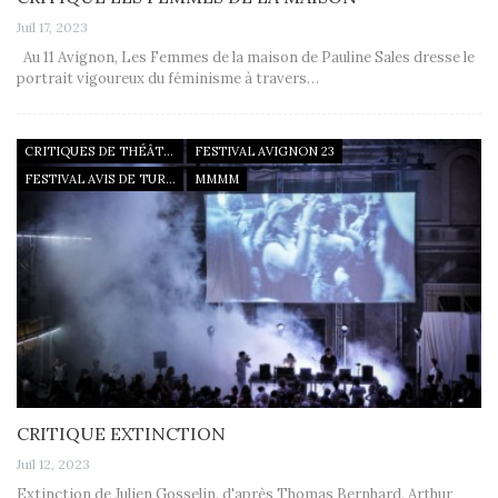
Juil 17, 2023
Au 11 Avignon, Les Femmes de la maison de Pauline Sales dresse le
portrait vigoureux du féminisme à travers…
CRITIQUES DE THÉÂTRE
FESTIVAL AVIGNON 23
FESTIVAL AVIS DE TURBULENCES
MMMM
CRITIQUE EXTINCTION
Juil 12, 2023
Extinction de Julien Gosselin, d'après Thomas Bernhard, Arthur