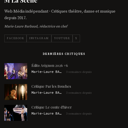
Web Média indépendant · Critiques théâtre, danse et musique
depuis 2017.
Marie-Laure Barbaud, rédactrice en chef
FACEBOOK
INSTAGRAM
YOUTUBE
X
DERNIÈRES CRITIQUES
Édito Avignon 2026 #6
Marie-Laure BARBAUD
3 semaines depuis
Critique Par les Bouches
Marie-Laure BARBAUD
3 semaines depuis
Critique Le conte d'hiver
Marie-Laure BARBAUD
3 semaines depuis