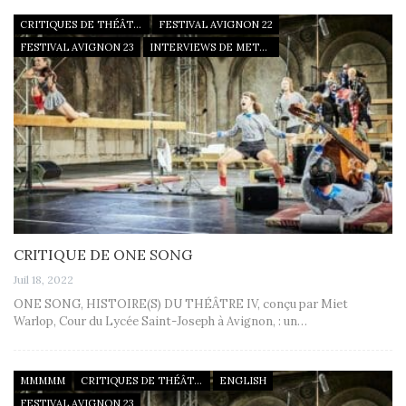
CRITIQUES DE THÉÂTRE
FESTIVAL AVIGNON 22
FESTIVAL AVIGNON 23
INTERVIEWS DE METTEURS EN SCÈNE
CRITIQUE DE ONE SONG
Juil 18, 2022
ONE SONG, HISTOIRE(S) DU THÉÂTRE IV, conçu par Miet
Warlop, Cour du Lycée Saint-Joseph à Avignon, : un…
MMMMM
CRITIQUES DE THÉÂTRE
ENGLISH
FESTIVAL AVIGNON 23