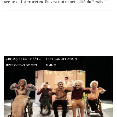
scène et interprètes. Suivez notre actualité du Festival !
CRITIQUES DE SPECTACLES VUS PAR M LA SCÈNE ET
INTERVIEWS VIDÉO D'AUTEURS, DE METTEURS EN SCÈNE ET
DE COMÉDIENS RÉALISÉES DURANT LE FESTIVAL D'AVIGNON
20233 IN ET OFF
CRITIQUES DE THÉÂTRE
FESTIVAL OFF AVIGNON 2023
INTERVIEWS DE METTEURS EN SCÈNE
MMMM