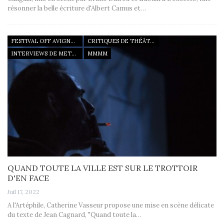
résonner la belle écriture d'Albert Camus et…
FESTIVAL OFF AVIGNON 22
CRITIQUES DE THÉÂTRE
INTERVIEWS DE METTEURS EN SCÈNE
MMMM
QUAND TOUTE LA VILLE EST SUR LE TROTTOIR
D'EN FACE
Juil 17, 2022
A l'Artéphile, Catherine Vasseur propose une mise en scène délicate
du texte de Jean Cagnard, "Quand toute la…