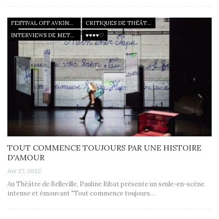
FESTIVAL OFF AVIGNON 22
CRITIQUES DE THÉÂTRE
INTERVIEWS DE METTEURS EN SCÈNE
♥♥♥♥♡
TOUT COMMENCE TOUJOURS PAR UNE HISTOIRE
D'AMOUR
Avr 27, 2022
Au Théâtre de Belleville, Pauline Ribat présente un seule-en-scène
intense et émouvant "Tout commence toujours…