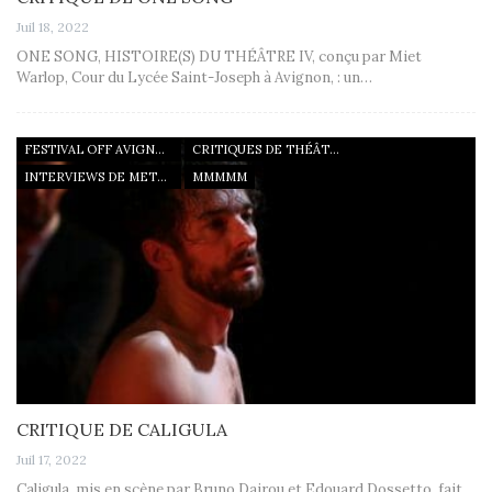
Juil 18, 2022
ONE SONG, HISTOIRE(S) DU THÉÂTRE IV, conçu par Miet
Warlop, Cour du Lycée Saint-Joseph à Avignon, : un…
FESTIVAL OFF AVIGNON 22
CRITIQUES DE THÉÂTRE
INTERVIEWS DE METTEURS EN SCÈNE
MMMMM
CRITIQUE DE CALIGULA
Juil 17, 2022
Caligula, mis en scène par Bruno Dairou et Edouard Dossetto, fait