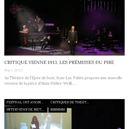
CRITIQUE VIENNE 1913, LES PRÉMISSES DU PIRE
Sep 1, 2023
Au Théâtre de l'Epée de bois, Jean-Luc Paliès propose une nouvelle
version de la pièce d'Alain Didier-Weill.…
FESTIVAL OFF AVIGNON 22
CRITIQUES DE THÉÂTRE
INTERVIEWS DE METTEURS EN SCÈNE
MMMMM