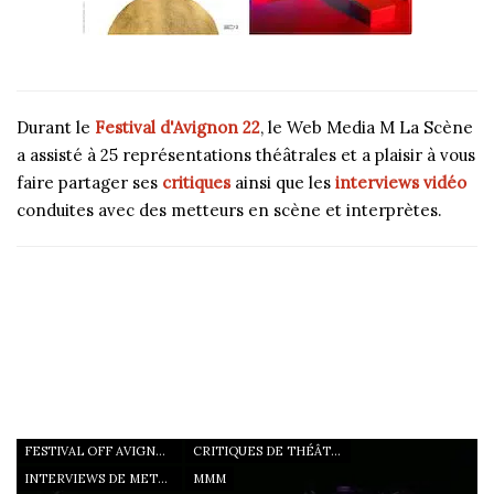
Durant le
Festival d'Avignon 22
, le Web Media M La Scène
a assisté à 25 représentations théâtrales et a plaisir à vous
faire partager ses
critiques
ainsi que les
interviews vidéo
conduites avec des metteurs en scène et interprètes.
CRITIQUES DE SPECTACLES VUS PAR M LA SCÈNE ET
INTERVIEWS VIDÉO D'AUTEURS, DE METTEURS EN SCÈNE ET
DE COMÉDIENS RÉALISÉES DURANT LE FESTIVAL D'AVIGNON
2022 IN ET OFF
FESTIVAL OFF AVIGNON 22
CRITIQUES DE THÉÂTRE
INTERVIEWS DE METTEURS EN SCÈNE
MMM