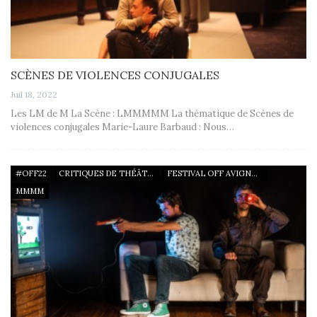
SCÈNES DE VIOLENCES CONJUGALES
Juil 18, 2022
Les LM de M La Scène : LMMMMM La thématique de Scènes de
violences conjugales Marie-Laure Barbaud : Nous…
#OFF22
CRITIQUES DE THÉÂTRE
FESTIVAL OFF AVIGNON 22
MMMM