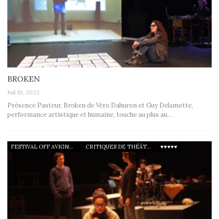
BROKEN
Juil 19, 2022
Présence Pasteur, Broken de Véro Dahuron et Guy Delamotte,
performance artistique et humaine, touche au plus au…
FESTIVAL OFF AVIGNON 22
CRITIQUES DE THÉÂTRE
♥♥♥♥♥