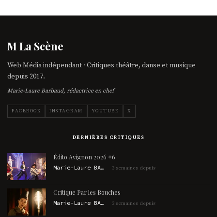
M La Scène
Web Média indépendant · Critiques théâtre, danse et musique
depuis 2017.
Marie-Laure Barbaud, rédactrice en chef
FACEBOOK
INSTAGRAM
YOUTUBE
X
DERNIÈRES CRITIQUES
Édito Avignon 2026 #6
Marie-Laure BARBAUD
3 semaines depuis
Critique Par les Bouches
Marie-Laure BARBAUD
3 semaines depuis