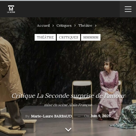
Accueil
Critiques
Théâtre
THÉÂTRE
CRITIQUES
MMMMM
Critique La Seconde surprise de l'amour
mise en scène Alain Françon
On
Juin 9, 2025
By
Marie-Laure BARBAUD