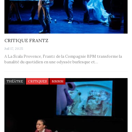
CRITIQUE FRANTZ
Juil 17, 2025
A La Scala Provence, Frantz de la Compagnie BPM transforme la
banalité du quotidien en une odyssée burlesque et…
THÉÂTRE
CRITIQUES
MMMM