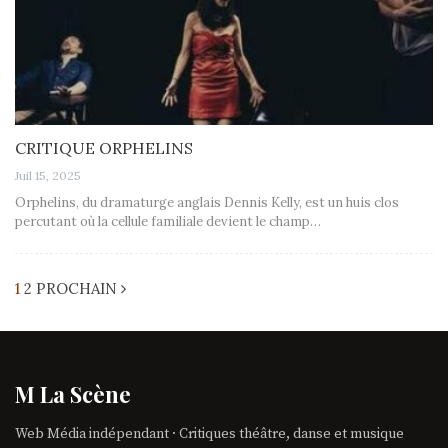
CRITIQUE ORPHELINS
Juil 15, 2025
Orphelins, du dramaturge anglais Dennis Kelly, est un huis clos
percutant où la cellule familiale devient le champ…
1
2
PROCHAIN
M La Scène
Web Média indépendant · Critiques théâtre, danse et musique