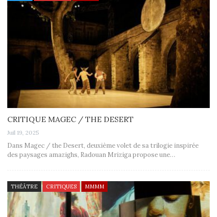
CRITIQUE MAGEC / THE DESERT
Juil 19, 2025
Dans Magec / the Desert, deuxième volet de sa trilogie inspirée
des paysages amazighs, Radouan Mriziga propose une…
THÉÂTRE
CRITIQUES
MMMM