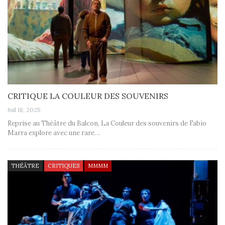
CRITIQUE LA COULEUR DES SOUVENIRS
Juil 18, 2025
Reprise au Théâtre du Balcon, La Couleur des souvenirs de Fabio
Marra explore avec une rare…
THÉÂTRE
CRITIQUES
MMMM