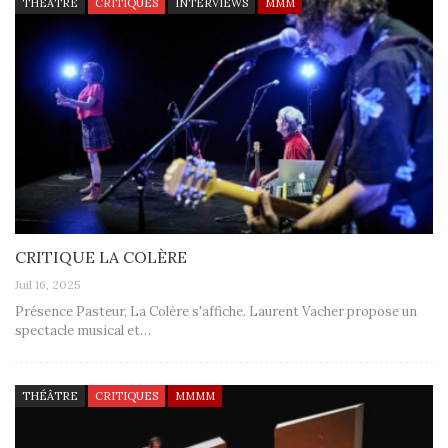
THÉÂTRE
CRITIQUES
INTERVIEWS
MMM
CRITIQUE LA COLÈRE
Juil 16, 2025
Présence Pasteur, La Colère s'affiche. Laurent Vacher propose un
spectacle musical et…
THÉÂTRE
CRITIQUES
MMMM