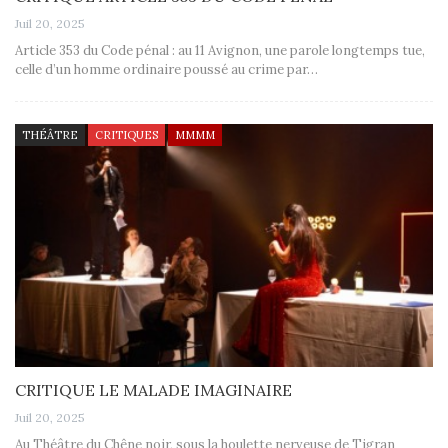
Juil 20, 2025
Article 353 du Code pénal : au 11 Avignon, une parole longtemps tue,
celle d’un homme ordinaire poussé au crime par…
THÉÂTRE
CRITIQUES
MMMM
CRITIQUE LE MALADE IMAGINAIRE
Juil 20, 2025
Au Théâtre du Chêne noir, sous la houlette nerveuse de Tigran