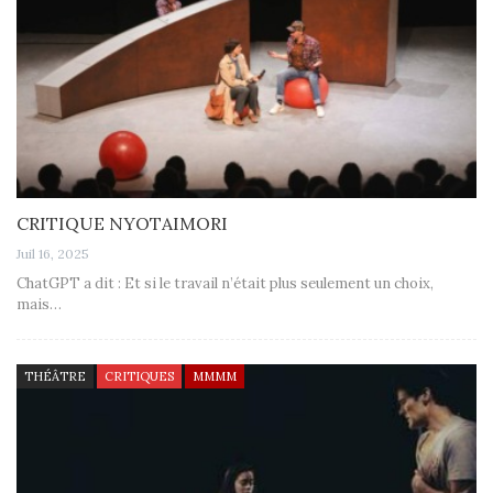
CRITIQUE NYOTAIMORI
Juil 16, 2025
ChatGPT a dit : Et si le travail n’était plus seulement un choix,
mais…
THÉÂTRE
CRITIQUES
MMMM