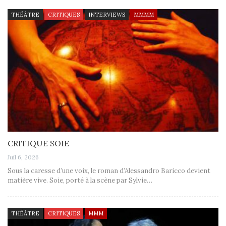
THÉÂTRE
CRITIQUES
INTERVIEWS
MMMM
CRITIQUE SOIE
Juil 6, 2026
Sous la caresse d’une voix, le roman d’Alessandro Baricco devient
matière vive. Soie, porté à la scène par Sylvie…
THÉÂTRE
CRITIQUES
MMM