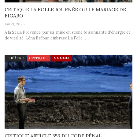
CRITIQUE LA FOLLE JOURNÉE OU LE MARIAGE DE
FIGARO
Juil 21, 2025
À la Scala Provence, par sa mise en scène foisonnante d’énergie et
de vitalité, Léna Bréban embrase La Folle…
THÉÂTRE
CRITIQUES
MMMMM
CRITIQUE ARTICLE 353 DU CODE PÉNAL