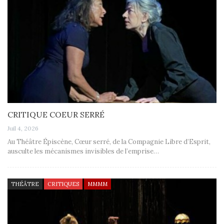
CRITIQUE COEUR SERRÉ
Juil 4, 2026
Au Théâtre Épiscène, Cœur serré, de la Compagnie Libre d’Esprit,
ausculte les mécanismes invisibles de l’emprise…
THÉÂTRE
CRITIQUES
MMMM