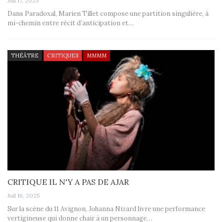
Juil 17, 2025
Dans Paradoxal, Marien Tillet compose une partition singulière, à
mi-chemin entre récit d’anticipation et…
THÉÂTRE
CRITIQUES
MMMM
CRITIQUE IL N'Y A PAS DE AJAR
Juil 16, 2025
Sur la scène du 11 Avignon, Johanna Nizard livre une performance
vertigineuse qui donne chair à un personnage…