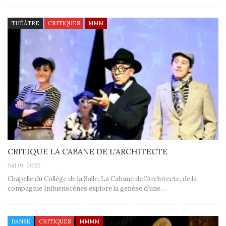
THÉÂTRE
CRITIQUES
MMM
CRITIQUE LA CABANE DE L'ARCHITECTE
Juil 19, 2025
Chapelle du Collège de la Salle, La Cabane de l’Architecte, de la
compagnie Influenscènes explore la genèse d’une…
DANSE
CRITIQUES
MMMM