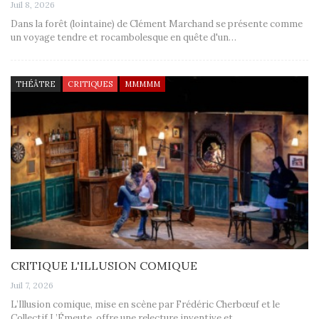
Juil 8, 2026
Dans la forêt (lointaine) de Clément Marchand se présente comme
un voyage tendre et rocambolesque en quête d'un…
THÉÂTRE
CRITIQUES
MMMMM
CRITIQUE L'ILLUSION COMIQUE
Juil 7, 2026
L’Illusion comique, mise en scène par Frédéric Cherbœuf et le
Collectif L’Émeute, offre une relecture inventive et…