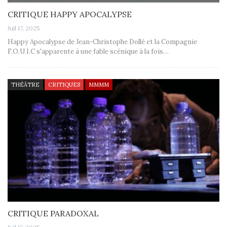
CRITIQUE HAPPY APOCALYPSE
Juil 17, 2025
Happy Apocalypse de Jean-Christophe Dollé et la Compagnie
F.O.U.I.C s'apparente à une fable scénique à la fois…
THÉÂTRE
CRITIQUES
MMMM
CRITIQUE PARADOXAL