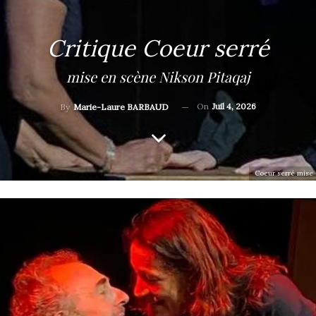
Critique Coeur serré
mise en scène Nikson Pitaqaj
On
Juil 4, 2026
By
Marie-Laure BARBAUD
Coeur serré mise