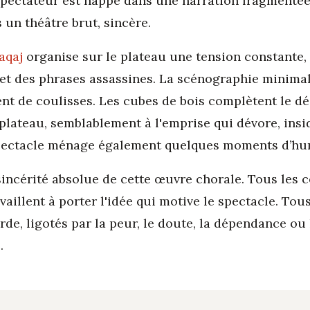
 spectateur est happé dans une narration fragmentée
s un théâtre brut, sincère.
aqaj
organise sur le plateau une tension constante,
, et des phrases assassines. La scénographie minima
nt de coulisses. Les cubes de bois complètent le dé
lateau, semblablement à l'emprise qui dévore, insidi
 spectacle ménage également quelques moments d’hu
sincérité absolue de cette œuvre chorale. Tous les
ravaillent à porter l'idée qui motive le spectacle. T
de, ligotés par la peur, le doute, la dépendance ou
.