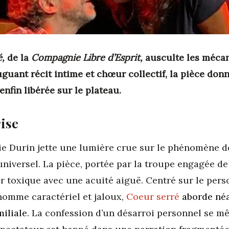
,
de la
Compagnie Libre d’Esprit,
ausculte les mécan
uguant récit intime et chœur collectif, la pièce do
enfin libérée sur le plateau.
ise
érie Durin jette une lumière crue sur le phénomène de
niversel. La pièce, portée par la troupe engagée de
 toxique avec une acuité aiguë. Centré sur le pers
omme caractériel et jaloux,
Coeur serré
aborde
né
miliale.
La confession d’un désarroi personnel se mê