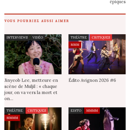
épiques
VOUS POURRIEZ AUSSI AIMER
INTERVIEWS
VIDÉO
THÉÂTRE
CRITIQUES
MMM
Jinyeob Lee, metteure en
Édito Avignon 2026 #6
scène de Muljil : « chaque
jour, on va vers la mort et
on…
THÉÂTRE
CRITIQUES
EDITO
MMMM
MMMM