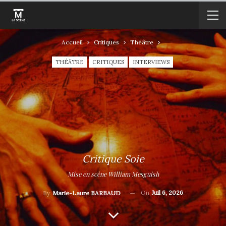
Accueil
Critiques
Théâtre
THÉÂTRE
CRITIQUES
INTERVIEWS
Critique Soie
Mise en scène William Mesguish
On
Juil 6, 2026
By
Marie-Laure BARBAUD