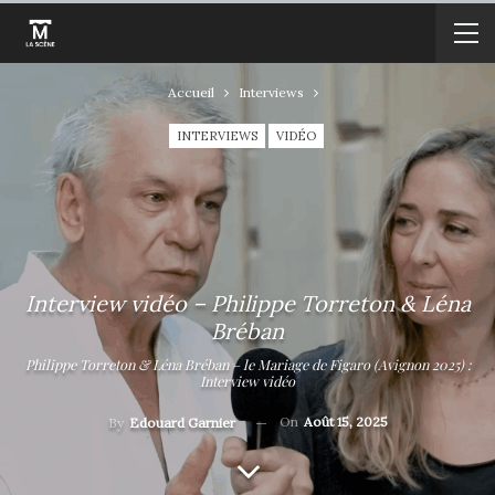
Accueil
Interviews
INTERVIEWS
VIDÉO
Interview vidéo – Philippe Torreton & Léna
Bréban
Philippe Torreton & Léna Bréban – le Mariage de Figaro (Avignon 2025) :
Interview vidéo
On
Août 15, 2025
By
Edouard Garnier