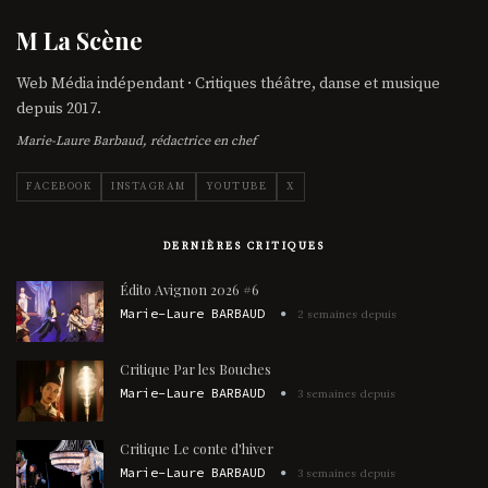
M La Scène
Web Média indépendant · Critiques théâtre, danse et musique
depuis 2017.
Marie-Laure Barbaud, rédactrice en chef
FACEBOOK
INSTAGRAM
YOUTUBE
X
DERNIÈRES CRITIQUES
Édito Avignon 2026 #6
Marie-Laure BARBAUD
2 semaines depuis
Critique Par les Bouches
Marie-Laure BARBAUD
3 semaines depuis
Critique Le conte d'hiver
Marie-Laure BARBAUD
3 semaines depuis