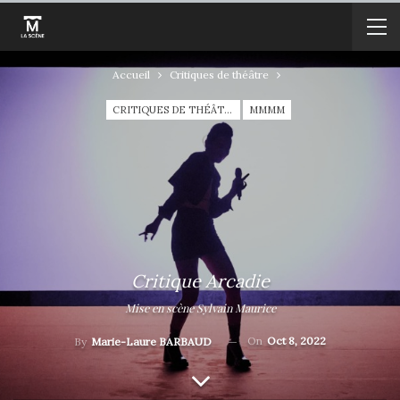
Accueil
Critiques de théâtre
CRITIQUES DE THÉÂTRE
MMMM
Critique Arcadie
Mise en scène Sylvain Maurice
On
Oct 8, 2022
By
Marie-Laure BARBAUD