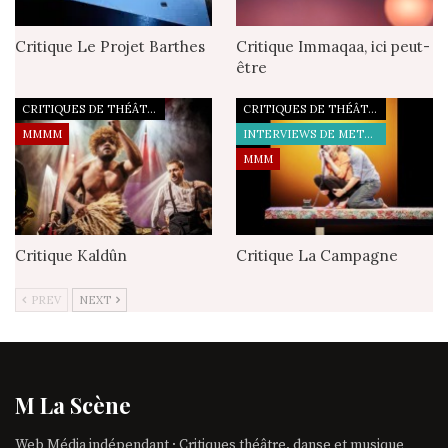
Critique Le Projet Barthes
Critique Immaqaa, ici peut-
être
CRITIQUES DE THÉÂTRE
CRITIQUES DE THÉÂTRE
MMMM
INTERVIEWS DE METTEURS EN SCÈNE
MMM
Critique Kaldûn
Critique La Campagne
PREV
NEXT
M La Scène
Web Média indépendant · Critiques théâtre, danse et musique