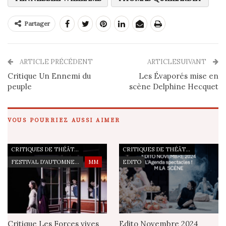
Partager
ARTICLE PRÉCÉDENT
ARTICLESUIVANT
Critique Un Ennemi du
Les Évaporés mise en
peuple
scène Delphine Hecquet
VOUS POURRIEZ AUSSI AIMER
CRITIQUES DE THÉÂTRE
CRITIQUES DE THÉÂTRE
FESTIVAL D'AUTOMNE À PARIS
MM
EDITO
Critique Les Forces vives
Edito Novembre 2024