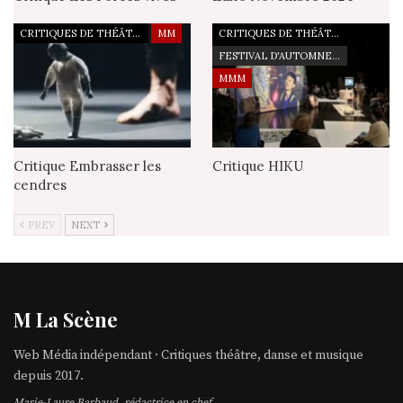
CRITIQUES DE THÉÂTRE
MM
CRITIQUES DE THÉÂTRE
FESTIVAL D'AUTOMNE À PARIS
MMM
Critique Embrasser les
Critique HIKU
cendres
PREV
NEXT
M La Scène
Web Média indépendant · Critiques théâtre, danse et musique
depuis 2017.
Marie-Laure Barbaud, rédactrice en chef