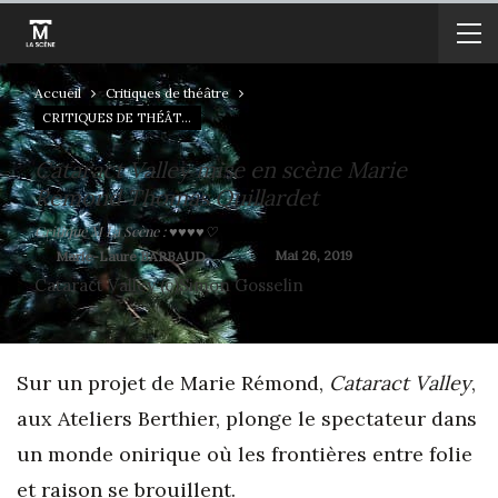
Accueil
Critiques de théâtre
CRITIQUES DE THÉÂTRE
Cataract Valley mise en scène Marie
Rémond Thomas Quillardet
Critique M La Scène : ♥♥♥♥♡
On
Mai 26, 2019
By
Marie-Laure BARBAUD
Cataract Valley (c)Simon Gosselin
Sur un projet de Marie Rémond,
Cataract Valley
,
aux Ateliers Berthier, plonge le spectateur dans
un monde onirique où les frontières entre folie
et raison se brouillent.