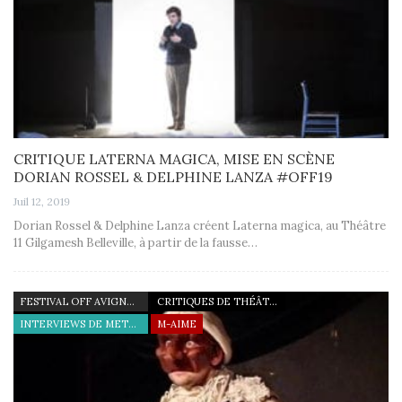
CRITIQUE LATERNA MAGICA, MISE EN SCÈNE
DORIAN ROSSEL & DELPHINE LANZA #OFF19
Juil 12, 2019
Dorian Rossel & Delphine Lanza créent Laterna magica, au Théâtre
11 Gilgamesh Belleville, à partir de la fausse…
FESTIVAL OFF AVIGNON 19
CRITIQUES DE THÉÂTRE
INTERVIEWS DE METTEURS EN SCÈNE
M-AIME