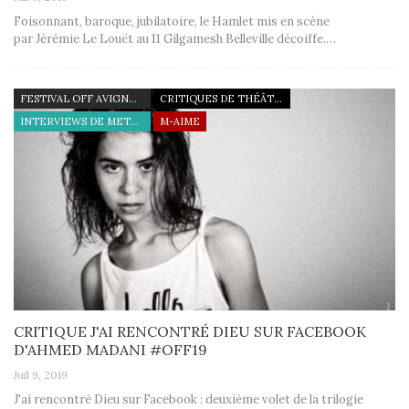
Foisonnant, baroque, jubilatoire, le Hamlet mis en scène
par Jérémie Le Louët au 11 Gilgamesh Belleville décoiffe.…
FESTIVAL OFF AVIGNON 19
CRITIQUES DE THÉÂTRE
INTERVIEWS DE METTEURS EN SCÈNE
M-AIME
CRITIQUE J'AI RENCONTRÉ DIEU SUR FACEBOOK
D'AHMED MADANI #OFF19
Juil 9, 2019
J'ai rencontré Dieu sur Facebook : deuxième volet de la trilogie