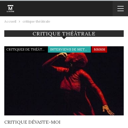
Accueil
critique théâtrale
CRITIQUE THÉÂTRALE
CRITIQUES DE THÉÂTRE
INTERVIEWS DE METTEURS EN SCÈNE
MMMM
CRITIQUE DÉVASTE-MOI