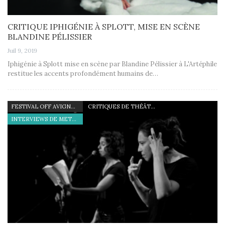
CRITIQUE IPHIGÉNIE À SPLOTT, MISE EN SCÈNE
BLANDINE PÉLISSIER
Juil 9, 2019
Iphigénie à Splott mise en scène par Blandine Pélissier à L'Artéphile
restitue les accents profondément humains de…
FESTIVAL OFF AVIGNON 19
CRITIQUES DE THÉÂTRE
INTERVIEWS DE METTEURS EN SCÈNE