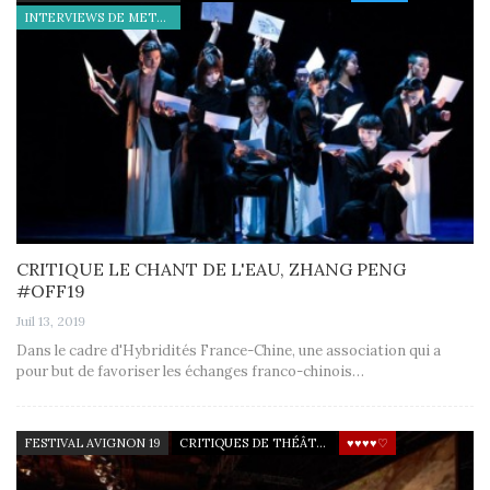
INTERVIEWS DE METTEURS EN SCÈNE
CRITIQUE LE CHANT DE L'EAU, ZHANG PENG
#OFF19
Juil 13, 2019
Dans le cadre d'Hybridités France-Chine, une association qui a
pour but de favoriser les échanges franco-chinois…
FESTIVAL AVIGNON 19
CRITIQUES DE THÉÂTRE
♥♥♥♥♡