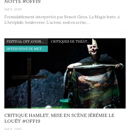
NOTTE #OFF19
Juil 9, 2019
Formidablement interprétée par Benoit Giros, La Magie lente, à
L'Artéphile, bouleverse. L'acteur, seul en scène,…
FESTIVAL OFF AVIGNON 19
CRITIQUES DE THÉÂTRE
INTERVIEWS DE METTEURS EN SCÈNE
CRITIQUE HAMLET, MISE EN SCÈNE JÉRÉMIE LE
LOUËT #OFF19
Juil 9, 2019