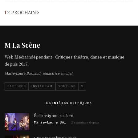
1
2
PROCHAIN
M La Scène
Web Média indépendant · Critiques théâtre, danse et musique
depuis 2017.
Marie-Laure Barbaud, rédactrice en chef
FACEBOOK
INSTAGRAM
YOUTUBE
X
DERNIÈRES CRITIQUES
Édito Avignon 2026 #6
Marie-Laure BARBAUD
2 semaines depuis
Critique Par les Bouches