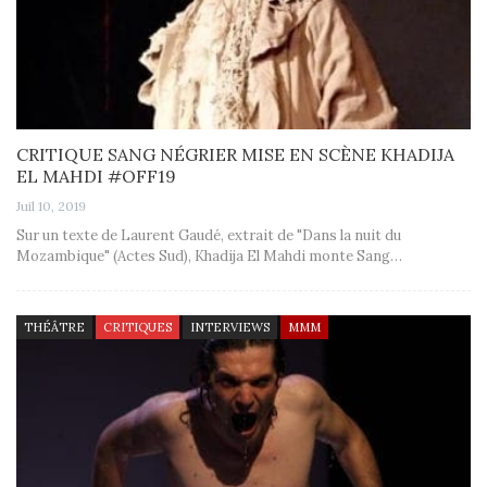
CRITIQUE SANG NÉGRIER MISE EN SCÈNE KHADIJA
EL MAHDI #OFF19
Juil 10, 2019
Sur un texte de Laurent Gaudé, extrait de "Dans la nuit du
Mozambique" (Actes Sud), Khadija El Mahdi monte Sang…
THÉÂTRE
CRITIQUES
INTERVIEWS
MMM