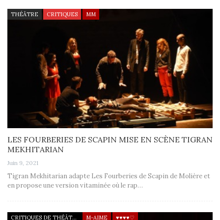
THÉÂTRE
CRITIQUES
MM
LES FOURBERIES DE SCAPIN MISE EN SCÈNE TIGRAN
MEKHITARIAN
Juin 9, 2021
Tigran Mekhitarian adapte Les Fourberies de Scapin de Molière et
en propose une version vitaminée où le rap…
CRITIQUES DE THÉÂTRE
M-AIME
♥♥♥♥♡