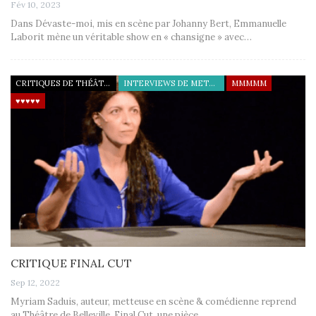
Fév 10, 2023
Dans Dévaste-moi, mis en scène par Johanny Bert, Emmanuelle
Laborit mène un véritable show en « chansigne » avec…
CRITIQUES DE THÉÂTRE
INTERVIEWS DE METTEURS EN SCÈNE
MMMMM
♥♥♥♥♥
CRITIQUE FINAL CUT
Sep 12, 2022
Myriam Saduis, auteur, metteuse en scène & comédienne reprend
au Théâtre de Belleville, Final Cut, une pièce…