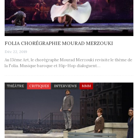
FOLIA CHORÉGRAPHIE MOURAD MERZOUKI
Déc 22, 2019
Au 13ème Art, le chorégraphe Mourad Merzouki revisite le thème de
la Folia. Musique baroque et Hip-Hop dialoguent…
THÉÂTRE
CRITIQUES
INTERVIEWS
MMM