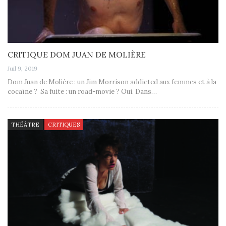
CRITIQUE DOM JUAN DE MOLIÈRE
Juil 9, 2019
Dom Juan de Molière : un Jim Morrison addicted aux femmes et à la
cocaïne ? Sa fuite : un road-movie ? Oui. Dans…
THÉÂTRE
CRITIQUES