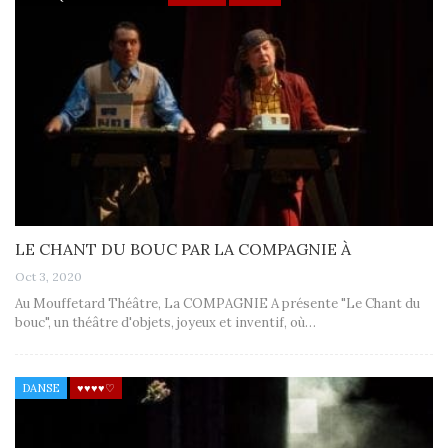
LE CHANT DU BOUC PAR LA COMPAGNIE À
Oct 3, 2020
Au Mouffetard Théâtre, La COMPAGNIE A présente "Le Chant du
bouc", un théâtre d'objets, joyeux et inventif, où…
DANSE
♥♥♥♥♡