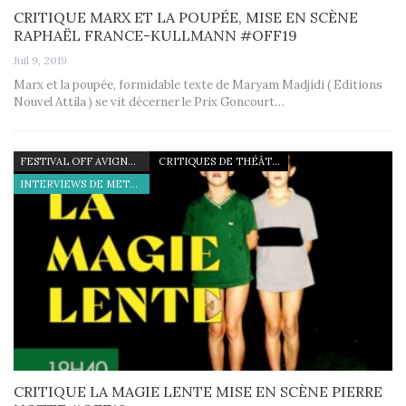
CRITIQUE MARX ET LA POUPÉE, MISE EN SCÈNE
RAPHAËL FRANCE-KULLMANN #OFF19
Juil 9, 2019
Marx et la poupée, formidable texte de Maryam Madjidi ( Editions
Nouvel Attila ) se vit décerner le Prix Goncourt…
FESTIVAL OFF AVIGNON 19
CRITIQUES DE THÉÂTRE
INTERVIEWS DE METTEURS EN SCÈNE
CRITIQUE LA MAGIE LENTE MISE EN SCÈNE PIERRE