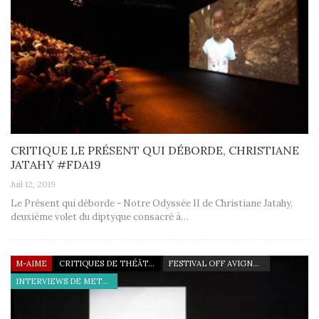
CRITIQUE LE PRÉSENT QUI DÉBORDE, CHRISTIANE
JATAHY #FDA19
Juil 12, 2019
Le Présent qui déborde - Notre Odyssée II de Christiane Jatahy,
deuxième volet du diptyque consacré à…
M-AIME
CRITIQUES DE THÉÂTRE
FESTIVAL OFF AVIGNON 19
INTERVIEWS DE METTEURS EN SCÈNE