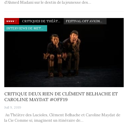
d'Ahmed Madani sur le destin de la jeunesse des…
♥♥♥♥♡
CRITIQUES DE THÉÂTRE
FESTIVAL OFF AVIGNON 19
INTERVIEWS DE METTEURS EN SCÈNE
CRITIQUE DEUX RIEN DE CLÉMENT BELHACHE ET
CAROLINE MAYDAT #OFF19
Juil 9, 2019
Au Théâtre des Lucioles, Clément Belhache et Caroline Maydat de
la Cie Comme si, imaginent un itinéraire de…