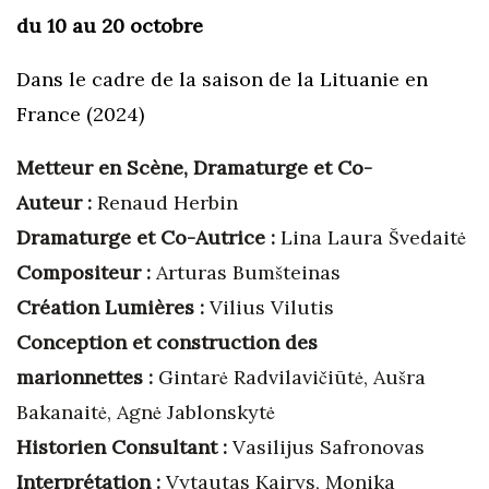
du 10 au 20 octobre
Dans le cadre de la saison de la Lituanie en
France (2024)
Metteur en Scène, Dramaturge et Co-
Auteur :
Renaud Herbin
Dramaturge et Co-Autrice :
Lina Laura Švedaitė
Compositeur :
Arturas Bumšteinas
Création Lumières :
Vilius Vilutis
Conception et construction des
marionnettes :
Gintarė Radvilavičiūtė, Aušra
Bakanaitė, Agnė Jablonskytė
Historien Consultant :
Vasilijus Safronovas
Interprétation :
Vytautas Kairys, Monika