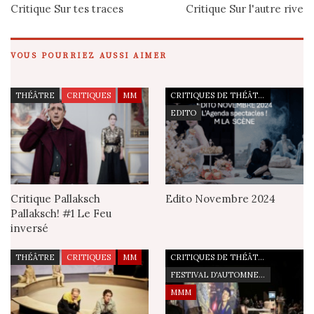
Critique Sur tes traces
Critique Sur l'autre rive
VOUS POURRIEZ AUSSI AIMER
THÉÂTRE
CRITIQUES
MM
CRITIQUES DE THÉÂTRE
EDITO
Critique Pallaksch
Edito Novembre 2024
Pallaksch! #1 Le Feu
inversé
THÉÂTRE
CRITIQUES
MM
CRITIQUES DE THÉÂTRE
FESTIVAL D'AUTOMNE À PARIS
MMM