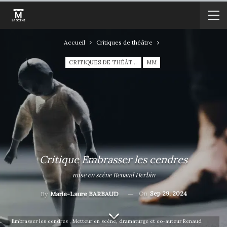
Accueil
Critiques de théâtre
CRITIQUES DE THÉÂTRE
MM
Critique Embrasser les cendres
mise en scène Renaud Herbin
On
Sep 29, 2024
By
Marie-Laure BARBAUD
Embrasser les cendres , Metteur en scène, dramaturge et co-auteur Renaud