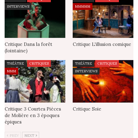
INTERVIEWS
MMMMM
Critique Dans la forêt
Critique L'illusion comique
(lointaine)
THÉÂTRE
CRITIQUES
THÉÂTRE
CRITIQUES
MMM
INTERVIEWS
Critique 3 Courtes Pièces
Critique Soie
de Molière en 3 époques
épiques
PREV
NEXT