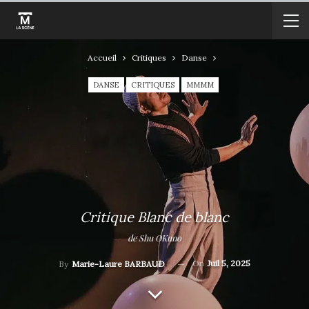
Accueil
Critiques
Danse
DANSE
CRITIQUES
MMMM
Critique Blanc de blanc
de Shu OKuno
On
Juil 5, 2025
By
Marie-Laure BARBAUD