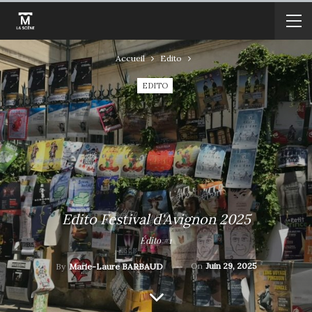
Accueil
Edito
EDITO
Edito Festival d'Avignon 2025
Édito #1
On
Juin 29, 2025
By
Marie-Laure BARBAUD