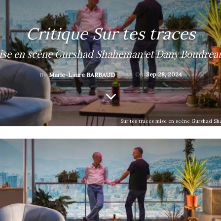
Critique Sur tes traces
ise en scène Gurshad Shaheman et Dany Boudreau
On
Sep 28, 2024
By
Marie-Laure BARBAUD
Sur tes traces mise en scène Gurshad S