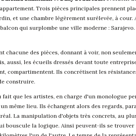
 appartement. Trois pièces principales prennent pla
ardin, et une chambre légèrement surélevée, à cour. A
 balcon qui surplombe une ville moderne : Sarajevo. 
nt chacune des pièces, donnant à voir, non seulemen
is, aussi, les écueils dressés devant toute entrepri
ent, compartimentent. Ils concrétisent les résistance
de construire.
 fait que les artistes, en charge d'un monologue pe
n même lieu. Ils échangent alors des regards, parai
tréal. La manipulation d'objets très concrets, au plu
bouscule la logique. Ainsi peuvent-ils se trouver 
 kilomètres l'un de l'autre. Le temps de la représenta