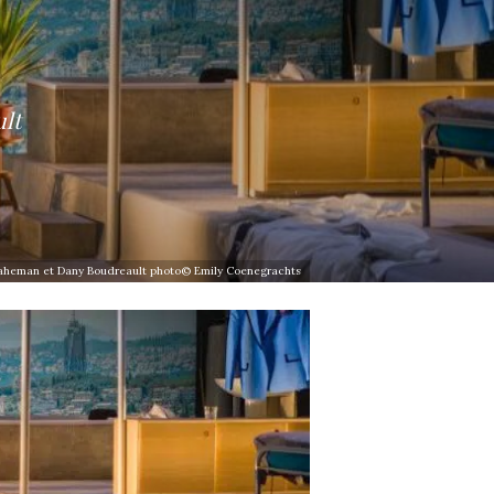
lt
haheman et Dany Boudreault photo© Emily Coenegrachts