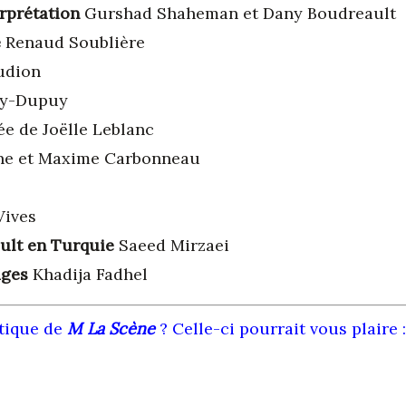
erprétation
Gurshad Shaheman et Dany Boudreault
e
Renaud Soublière
udion
ry-Dupuy
ée de Joëlle Leblanc
ne et Maxime Carbonneau
Vives
ult en Turquie
Saeed Mirzaei
ages
Khadija Fadhel
itique de
M La Scène
? Celle-ci pourrait vous plaire 