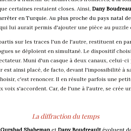
ue certaines restaient closes. Ainsi,
Dany Boudreau
'arrêter en Turquie.
Au plus proche du pays natal d
qui lui aurait permis d'ajouter une pièce au puzzle q
tis sur les traces l'un de l'autre, restituent en para
ues se déploient en simultané. Le dispositif choisi, 
ctateur. Muni d'un casque à deux canaux, celui-ci 
r est ainsi placé, de facto, devant l'impossibilité à sa
Choisir, c'est renoncer. Il en résulte parfois une pe
x voix s'accordent. Car, de l'une à l'autre, se crée 
La diffraction du temps
.
Gurshad Shaheman
et
Dany Boudreault
évoluent d