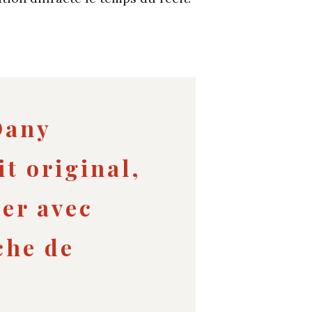
Dany
it original,
rer avec
che de