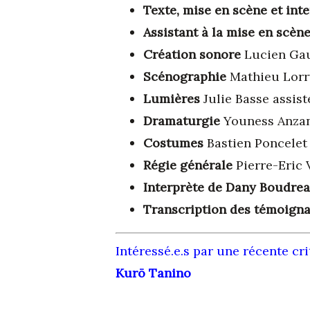
Texte, mise en scène et int
Assistant à la mise en scèn
Création sonore
Lucien Ga
Scénographie
Mathieu Lor
Lumières
Julie Basse assist
Dramaturgie
Youness Anza
Costumes
Bastien Poncelet
Régie générale
Pierre-Eric 
Interprète de Dany Boudrea
Transcription des témoign
Intéressé.e.s par une récente cr
Kurō Tanino