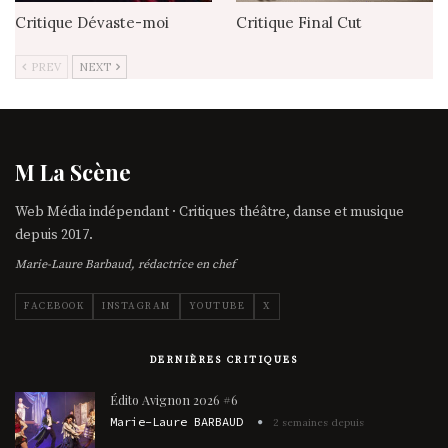
Critique Dévaste-moi
Critique Final Cut
PREV
NEXT
M La Scène
Web Média indépendant · Critiques théâtre, danse et musique
depuis 2017.
Marie-Laure Barbaud, rédactrice en chef
FACEBOOK
INSTAGRAM
YOUTUBE
X
DERNIÈRES CRITIQUES
Édito Avignon 2026 #6
Marie-Laure BARBAUD
2 semaines depuis