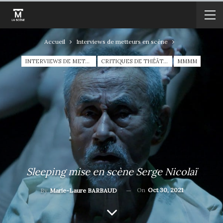
Accueil
Interviews de metteurs en scène
INTERVIEWS DE METTEURS EN SCÈNE
CRITIQUES DE THÉÂTRE
MMMM
Sleeping mise en scène Serge Nicolaï
On
Oct 30, 2021
By
Marie-Laure BARBAUD