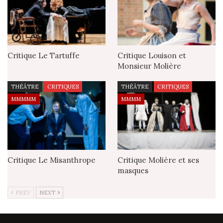
Critique Le Tartuffe
Critique Louison et
Monsieur Molière
THÉÂTRE
CRITIQUES
THÉÂTRE
CRITIQUES
MMMMM
MMMM
Critique Le Misanthrope
Critique Molière et ses
masques
PREV
NEXT