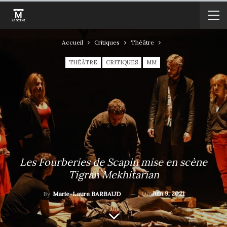
Accueil
Critiques
Théâtre
THÉÂTRE
CRITIQUES
MM
Les Fourberies de Scapin mise en scène
Tigran Mekhitarian
On
Juin 9, 2021
By
Marie-Laure BARBAUD