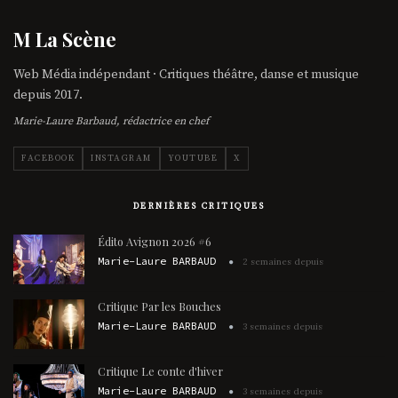
M La Scène
Web Média indépendant · Critiques théâtre, danse et musique
depuis 2017.
Marie-Laure Barbaud, rédactrice en chef
FACEBOOK
INSTAGRAM
YOUTUBE
X
DERNIÈRES CRITIQUES
Édito Avignon 2026 #6
Marie-Laure BARBAUD
2 semaines depuis
Critique Par les Bouches
Marie-Laure BARBAUD
3 semaines depuis
Critique Le conte d'hiver
Marie-Laure BARBAUD
3 semaines depuis