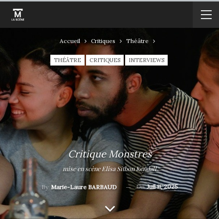
Accueil
Critiques
Théâtre
THÉÂTRE
CRITIQUES
INTERVIEWS
Critique Monstres
mise en scène Elisa Sitbon Kendall
On
Juil 11, 2025
By
Marie-Laure BARBAUD