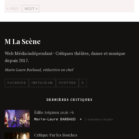
PREV
NEXT
M La Scène
Web Média indépendant · Critiques théâtre, danse et musique
depuis 2017.
Marie-Laure Barbaud, rédactrice en chef
FACEBOOK
INSTAGRAM
YOUTUBE
X
DERNIÈRES CRITIQUES
Édito Avignon 2026 #6
Marie-Laure BARBAUD
2 semaines depuis
Critique Par les Bouches