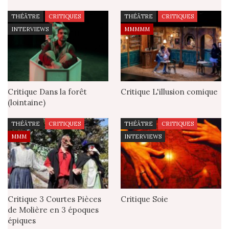
THÉÂTRE
CRITIQUES
THÉÂTRE
CRITIQUES
INTERVIEWS
MMMMM
Critique Dans la forêt
Critique L'illusion comique
(lointaine)
THÉÂTRE
CRITIQUES
THÉÂTRE
CRITIQUES
MMM
INTERVIEWS
Critique 3 Courtes Pièces
Critique Soie
de Molière en 3 époques
épiques