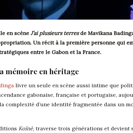
ule en scène
J’ai plusieurs terres
de Mavikana Badinga
appropriation. Un récit à la première personne qui em
ratégiques entre le Gabon et la France.
 La mémoire en héritage
dinga
livre un seule en scène aussi intime que polit
ascendance gabonaise, française et portugaise, aujou
e la complexité d’une identité fragmentée dans un mo
éditions
Koïnè
, traverse trois générations et devient