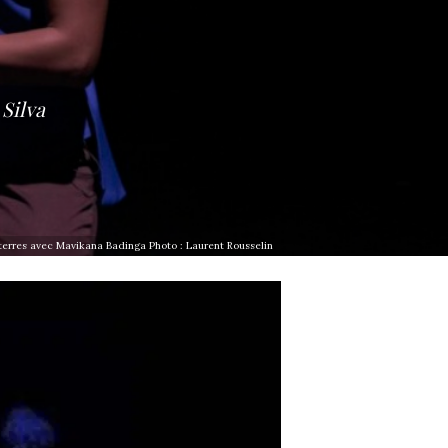
Silva
s terres avec Mavikana Badinga Photo : Laurent Rousselin