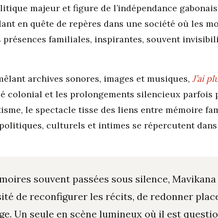
ique majeur et figure de l’indépendance gabonaise, l
ant en quête de repères dans une société où les m
résences familiales, inspirantes, souvent invisibil
mêlant archives sonores, images et musiques,
J’ai p
é colonial et les prolongements silencieux parfois 
tisme, le spectacle tisse des liens entre mémoire fami
olitiques, culturels et intimes se répercutent dans l
moires souvent passées sous silence, Mavikana
ité de reconfigurer les récits, de redonner place
ge. Un seule en scène lumineux où il est questi