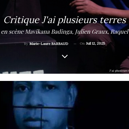
Critique J'ai plusieurs terres
 en scène Mavikana Badinga, Julien Graux, Raquel 
On
Juil 12, 2025
By
Marie-Laure BARBAUD
J'ai plusieur