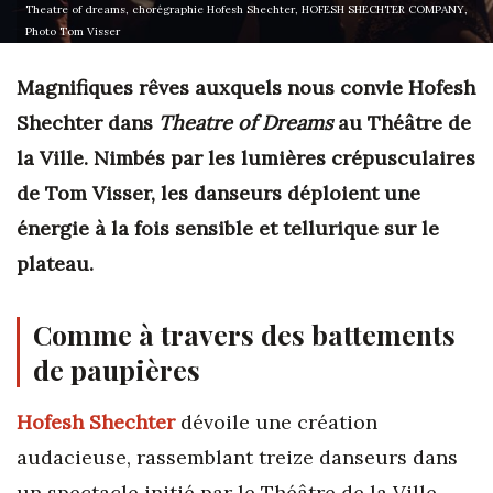
Theatre of dreams, chorégraphie Hofesh Shechter, HOFESH SHECHTER COMPANY,
Photo Tom Visser
Magnifiques rêves auxquels nous convie Hofesh
Shechter dans
Theatre of Dreams
au Théâtre de
la Ville. Nimbés par les lumières crépusculaires
de Tom Visser, les danseurs déploient une
énergie à la fois sensible et tellurique sur le
plateau.
Comme à travers des battements
de paupières
Hofesh Shechter
dévoile une création
audacieuse, rassemblant treize danseurs dans
un spectacle initié par le Théâtre de la Ville.