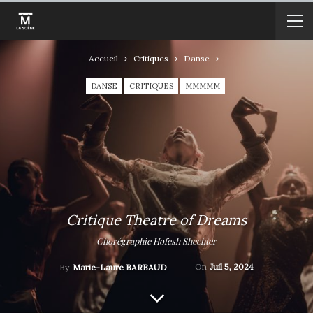
Accueil
Critiques
Danse
DANSE
CRITIQUES
MMMMM
Critique Theatre of Dreams
Chorégraphie Hofesh Shechter
On
Juil 5, 2024
By
Marie-Laure BARBAUD