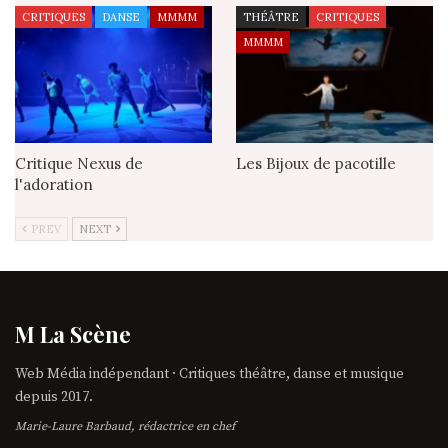
CRITIQUES
DANSE
MMMM
THÉÂTRE
CRITIQUES
MMMM
Critique Nexus de
Les Bijoux de pacotille
l'adoration
PREV
NEXT
M La Scène
Web Média indépendant · Critiques théâtre, danse et musique
depuis 2017.
Marie-Laure Barbaud, rédactrice en chef