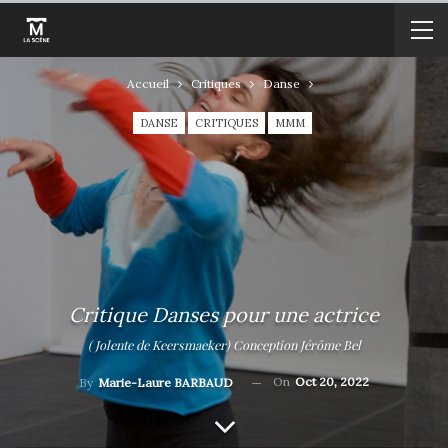
Accueil
Critiques
Danse
DANSE
CRITIQUES
MMM
Critique Danses pour une actrice
( Jolente de Keersmaeker) Conception Jérôme Bel
On
Oct 20, 2022
By
Marie-Laure BARBAUD