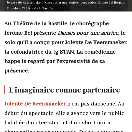
Jolente de Keersmaeker, Danses pour une actrice, conception Jérome Bel Herman
Sorgeloos Théâtre de la Bastille
Au Théâtre de la Bastille, le chorégraphe
Jérôme Bel présente
Danses pour une actrice
,
le
solo qu'il a conçu pour Jolente De Keersmaeker,
la cofondatrice du tg STAN. La comédienne
happe le regard par l'expressivité de sa
présence.
L'imaginaire comme partenaire
Jolente De Keersmaeker
n'est pas danseuse. Au
début du spectacle, elle s'avance vers le public,
habillée d'un tee-shirt et d'un short noirs,
chaussettes roses aux pieds. De six à quatorze