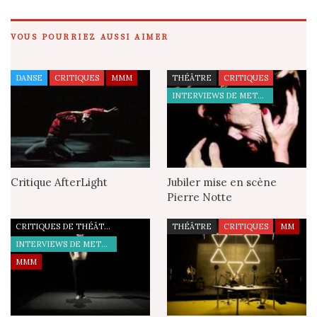
VOUS POURRIEZ AUSSI AIMER
DANSE
CRITIQUES
MMM
THÉÂTRE
CRITIQUES
INTERVIEWS DE METTEURS EN SCÈNE
Critique AfterLight
Jubiler mise en scène
Pierre Notte
CRITIQUES DE THÉÂTRE
THÉÂTRE
CRITIQUES
MM
INTERVIEWS DE METTEURS EN SCÈNE
MMM