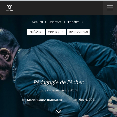
Accueil
Critiques
Théâtre
THÉÂTRE
CRITIQUES
INTERVIEWS
Pédagogie de l'échec
mise en scène Pierre Notte
On
Nov 4, 2021
By
Marie-Laure BARBAUD