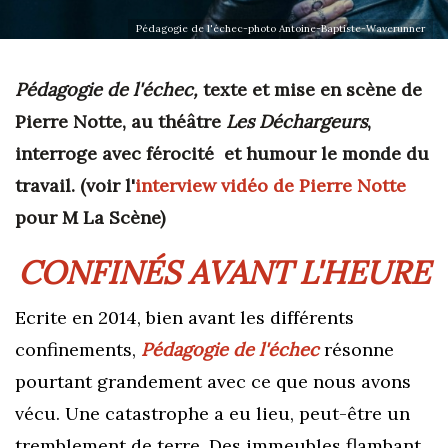
Pédagogie de l'échec-photo Antoine-Baptiste-Waverunner
Pédagogie de l'échec,
texte et mise en scène de
Pierre Notte, au théâtre
Les Déchargeurs
,
interroge avec férocité et humour le monde du
travail. (voir l'
interview vidéo de Pierre Notte
pour M La Scène)
CONFINÉS AVANT L'HEURE
Ecrite
en 2014,
bien avant les différents
confinements,
Pédagogie de l'échec
résonne
pourtant grandement avec ce que nous avons
vécu. Une catastrophe a eu lieu, peut-être un
tremblement de terre. Des immeubles flambant