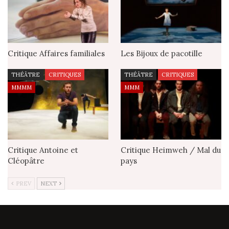
Critique Affaires familiales
Les Bijoux de pacotille
THÉÂTRE
CRITIQUES
THÉÂTRE
CRITIQUES
MMMM
MMM
Critique Antoine et
Critique Heimweh / Mal du
Cléopâtre
pays
PREV
NEXT