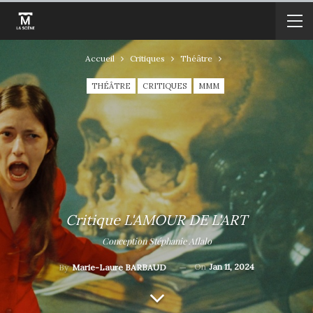
Accueil
Critiques
Théâtre
THÉÂTRE
CRITIQUES
MMM
Critique L'AMOUR DE L'ART
Conception Stéphanie Aflalo
On
Jan 11, 2024
By
Marie-Laure BARBAUD