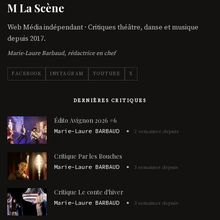
M La Scène
Web Média indépendant · Critiques théâtre, danse et musique
depuis 2017.
Marie-Laure Barbaud, rédactrice en chef
FACEBOOK
INSTAGRAM
YOUTUBE
X
DERNIÈRES CRITIQUES
Édito Avignon 2026 #6
Marie-Laure BARBAUD
2 semaines depuis
Critique Par les Bouches
Marie-Laure BARBAUD
3 semaines depuis
Critique Le conte d'hiver
Marie-Laure BARBAUD
3 semaines depuis