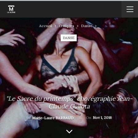
Accueil
Critiques
Danse
DANSE
"Le Sacre du printemps" chorégraphie Jean-
Claude Gallota
On
Nov 1, 2016
By
Marie-Laure BARBAUD