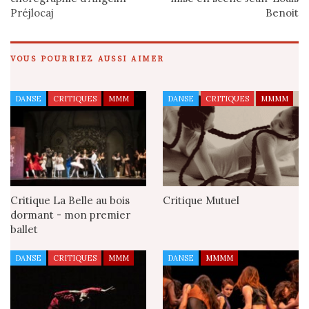
Préjlocaj
Benoit
VOUS POURRIEZ AUSSI AIMER
DANSE
CRITIQUES
MMM
DANSE
CRITIQUES
MMMM
Critique La Belle au bois
Critique Mutuel
dormant - mon premier
ballet
DANSE
CRITIQUES
MMM
DANSE
MMMM