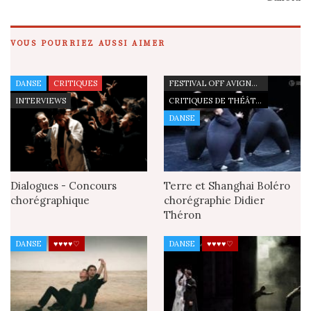
VOUS POURRIEZ AUSSI AIMER
DANSE
CRITIQUES
FESTIVAL OFF AVIGNON 21
INTERVIEWS
CRITIQUES DE THÉÂTRE
DANSE
Dialogues - Concours
Terre et Shanghai Boléro
chorégraphique
chorégraphie Didier
Théron
DANSE
♥♥♥♥♡
DANSE
♥♥♥♥♡