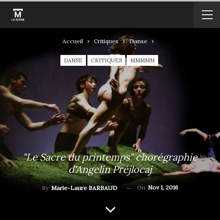
Accueil
Critiques
Danse
DANSE
CRITIQUES
MMMMM
"Le Sacre du printemps" chorégraphie
d'Angelin Préjlocaj
On
Nov 1, 2016
By
Marie-Laure BARBAUD