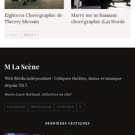
Eighteen Chorégraphie de
Marry me in Bassiani
Thierry Micouin
chorégraphie (La) Horde
PREV
NEXT
M La Scène
Web Média indépendant · Critiques théâtre, danse et musique
depuis 2017.
Marie-Laure Barbaud, rédactrice en chef
FACEBOOK
INSTAGRAM
YOUTUBE
X
DERNIÈRES CRITIQUES