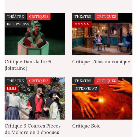
THÉÂTRE
CRITIQUES
THÉÂTRE
CRITIQUES
INTERVIEWS
MMMMM
Critique Dans la forêt
Critique L'illusion comique
(lointaine)
THÉÂTRE
CRITIQUES
THÉÂTRE
CRITIQUES
MMM
INTERVIEWS
Critique 3 Courtes Pièces
Critique Soie
de Molière en 3 époques