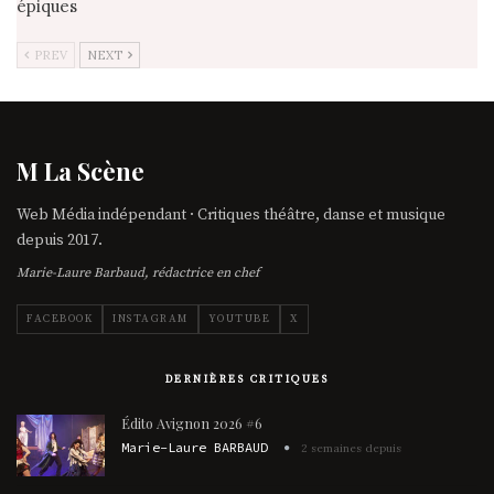
épiques
PREV
NEXT
M La Scène
Web Média indépendant · Critiques théâtre, danse et musique
depuis 2017.
Marie-Laure Barbaud, rédactrice en chef
FACEBOOK
INSTAGRAM
YOUTUBE
X
DERNIÈRES CRITIQUES
Édito Avignon 2026 #6
Marie-Laure BARBAUD
2 semaines depuis