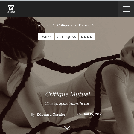
Accueil
Critiques
Danse
DANSE
CRITIQUES
MMMM
Critique Mutuel
Chorégraphie Yun-Chi Lai
On
Juil 15, 2025
By
Edouard Garnier