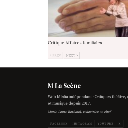
Critique Affaires familiales
PREV
NEXT
M La Scène
Web Média indépendant · Critiques théâtre,
et musique depuis 2017.
Marie-Laure Barbaud, rédactrice en chef
FACEBOOK
INSTAGRAM
YOUTUBE
X