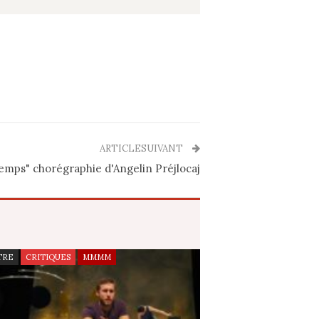
ARTICLESUIVANT
emps" chorégraphie d'Angelin Préjlocaj
TRE
CRITIQUES
MMMM