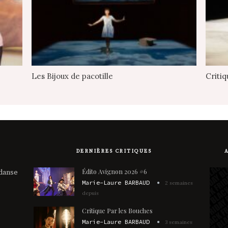
Les Bijoux de pacotille
Criti
DERNIÈRES CRITIQUES
Édito Avignon 2026 #6
 danse
Marie-Laure BARBAUD
2 semaines
depuis
Critique Par les Bouches
Marie-Laure BARBAUD
3 semaines