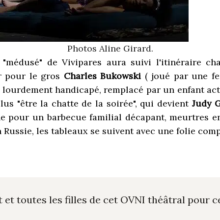
Photos Aline Girard.
 "médusé" de Vivipares aura suivi l'itinéraire c
r pour le gros
Charles Bukowski
( joué par une f
é, lourdement handicapé, remplacé par un enfant act
us "être la chatte de la soirée", qui devient
Judy 
 pour un barbecue familial décapant, meurtres en
n Russie, les tableaux se suivent avec une folie co
et toutes les filles de cet OVNI théâtral pour c