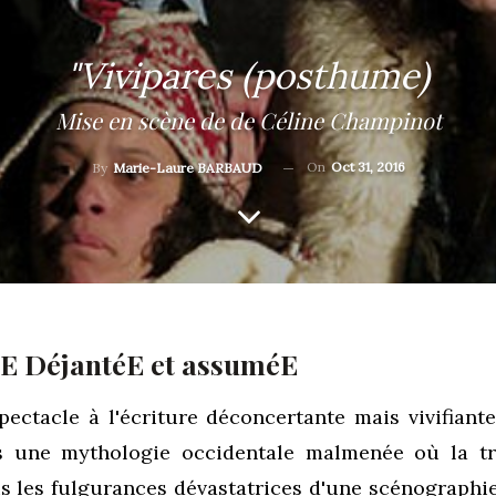
"Vivipares (posthume)
Mise en scène de de Céline Champinot
On
Oct 31, 2016
By
Marie-Laure BARBAUD
E DéjantéE et assuméE
ectacle à l'écriture déconcertante mais vivifiant
s une mythologie occidentale malmenée où la tr
s les fulgurances dévastatrices d'une scénographie 