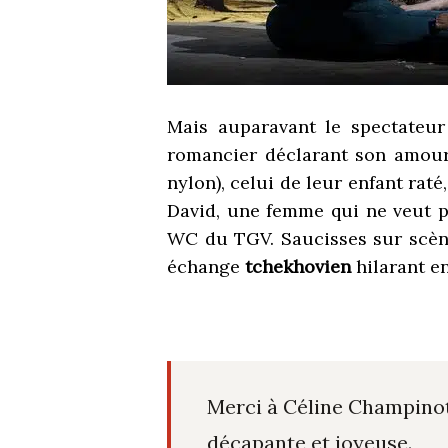
Mais auparavant le spectateur
romancier déclarant son amou
nylon), celui de leur enfant rat
David, une femme qui ne veut pl
WC du TGV. Saucisses sur scène
échange
tchekhovien
hilarant e
Merci à Céline Champinot 
décapante et joyeuse.