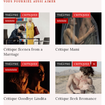
VOUS POURRIEZ AUSSI AIMER
THÉÂTRE
CRITIQUES
THÉÂTRE
CRITIQUES
MMMM
MMMM
Critique Scenes from a
Critique Mami
Marriage
THÉÂTRE
CRITIQUES
THÉÂTRE
CRITIQUES
M
MMMMM
Critique Goodbye Lindita
Critique Seek Bromance