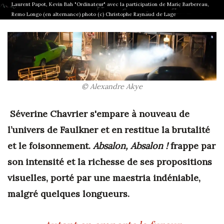
Laurent Papot, Kevin Bah "Ordinateur" avec la participation de Maric Barbereau,
Remo Longo (en alternance) photo (c) Christophe Raynaud de Lage
© Alexandre Akye
Séverine Chavrier s'empare à nouveau de
l’univers de Faulkner et en restitue la brutalité
et le foisonnement.
Absalon, Absalon !
frappe par
son intensité et la richesse de ses propositions
visuelles, porté par une maestria indéniable,
malgré quelques longueurs.