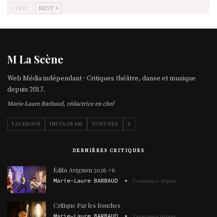
PREV
NEXT
M La Scène
Web Média indépendant · Critiques théâtre, danse et musique
depuis 2017.
Marie-Laure Barbaud, rédactrice en chef
FACEBOOK
INSTAGRAM
YOUTUBE
X
DERNIÈRES CRITIQUES
Édito Avignon 2026 #6
Marie-Laure BARBAUD
2 semaines depuis
Critique Par les Bouches
Marie-Laure BARBAUD
3 semaines depuis