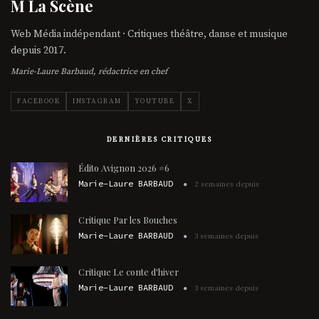
M La Scène
Web Média indépendant · Critiques théâtre, danse et musique
depuis 2017.
Marie-Laure Barbaud, rédactrice en chef
FACEBOOK
INSTAGRAM
YOUTUBE
X
DERNIÈRES CRITIQUES
Édito Avignon 2026 #6
Marie-Laure BARBAUD
2 semaines depuis
Critique Par les Bouches
Marie-Laure BARBAUD
3 semaines depuis
Critique Le conte d'hiver
Marie-Laure BARBAUD
3 semaines depuis