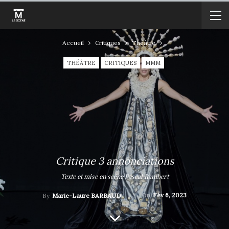
Accueil
Critiques
Théâtre
THÉÂTRE
CRITIQUES
MMM
Critique 3 annonciations
Texte et mise en scène Pascal Rambert
On
Fév 6, 2023
By
Marie-Laure BARBAUD