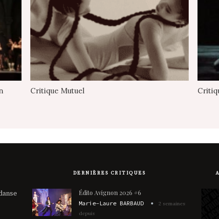
n
Critique Mutuel
Critiq
DERNIÈRES CRITIQUES
Édito Avignon 2026 #6
 danse
Marie-Laure BARBAUD
2 semaines
depuis