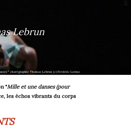
mas Lebrun
anses " chorégraphie Thomas Lebrun (c) Frédéric Lovino
n "
Mille et une danses (pour
ce, les échos vibrants du corps
NTS