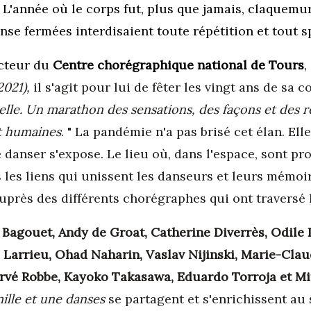
 L'année où le corps fut, plus que jamais, claquemur
anse fermées interdisaient toute répétition et tout 
ecteur du
Centre chorégraphique national de Tours
,
2021),
il s'agit pour lui de fêter les vingt ans de sa
le. Un marathon des sensations, des façons et des ré
et humaines
. " La pandémie n'a pas brisé cet élan. Ell
e danser s'expose. Le lieu où, dans l'espace, sont pr
les liens qui unissent les danseurs et leurs mémoir
près des différents chorégraphes qui ont traversé l
Bagouet, Andy de Groat, Catherine Diverrès, Odile
 Larrieu, Ohad Naharin, Vaslav Nijinski, Marie-Claud
ervé Robbe, Kayoko Takasawa, Eduardo Torroja et M
ille et une danses
se partagent et s'enrichissent au 