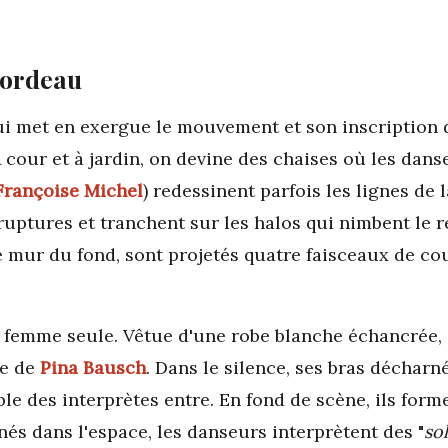
cordeau
i met en exergue le mouvement et son inscription da
A cour et à jardin, on devine des chaises où les dan
Françoise Michel
) redessinent parfois les lignes de 
uptures et tranchent sur les halos qui nimbent le re
le mur du fond, sont projetés quatre faisceaux de co
emme seule. Vêtue d'une robe blanche échancrée, el
le de
Pina Bausch
. Dans le silence, ses bras décharn
ble des interprètes entre. En fond de scène, ils form
és dans l'espace, les danseurs interprètent des "
so