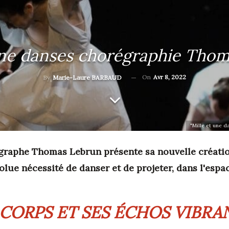
une danses chorégraphie Tho
On
Avr 8, 2022
By
Marie-Laure BARBAUD
"Mille et une d
égraphe Thomas Lebrun présente sa nouvelle créatio
solue nécessité de danser et de projeter, dans l'espa
 CORPS ET SES ÉCHOS VIBRA