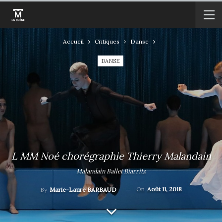
Accueil
Critiques
Danse
DANSE
L MM Noé chorégraphie Thierry Malandain
Malandain Ballet Biarritz
On
Août 11, 2018
By
Marie-Laure BARBAUD