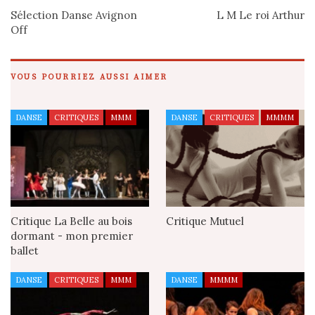
Sélection Danse Avignon
L M Le roi Arthur
Off
VOUS POURRIEZ AUSSI AIMER
DANSE
CRITIQUES
MMM
DANSE
CRITIQUES
MMMM
Critique La Belle au bois
Critique Mutuel
dormant - mon premier
ballet
DANSE
CRITIQUES
MMM
DANSE
MMMM