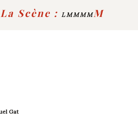
La Scène :
M
LMMMM
el Gat