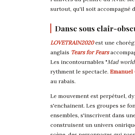
surtout, qu'il soit accompagné d
Danse sous clair-obsc
LOVETRAIN2020
est une chorégr
anglais
Tears for Fears
accompagn
Les incontournables "
Mad world,
rythment le spectacle.
Emanuel 
au rabais.
Le mouvement est perpétuel, dyna
s'enchainent. Les groupes se fon
ensembles, s'inscrivent dans une
construisent un univers onirique
scène, des personnages qui passe