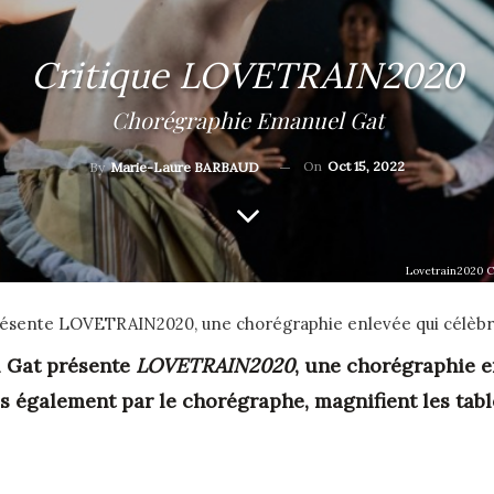
Critique LOVETRAIN2020
Chorégraphie Emanuel Gat
On
Oct 15, 2022
By
Marie-Laure BARBAUD
Lovetrain2020 C
résente LOVETRAIN2020, une chorégraphie enlevée qui célèbre
l Gat présente
LOVETRAIN2020
, une chorégraphie e
s également par le chorégraphe, magnifient les tabl