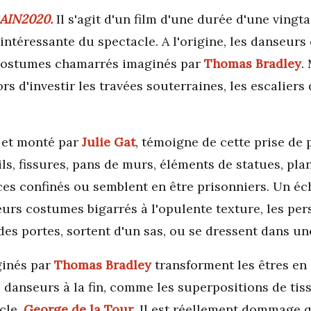
AIN2020.
Il s'agit d'un film d'une durée d'une vingt
s intéressante du spectacle. A l'origine, les danseurs
s costumes chamarrés imaginés par
Thomas Bradley
.
M
 d'investir les travées souterraines, les escaliers 
et monté par
Julie Gat
, témoigne de cette prise de 
s, fissures, pans de murs, éléments de statues, plan
es confinés ou semblent en être prisonniers. Un éch
leurs costumes bigarrés à l'opulente texture, les p
 des portes, sortent d'un sas, ou se dressent dans un
ginés par
Thomas Bradley
transforment les êtres en
s danseurs à la fin, comme les superpositions de tiss
cle,
George de la Tour
. Il est réellement dommage qu