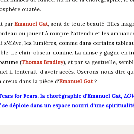
mosphère ouatée.
nt par
Emanuel Gat
,
sont de toute beauté. Elles magn
rdeau ou jouent à rompre l'attendu et les ambiances
i s'élève, les lumières, comme dans certains tableau
ible. Le clair-obscur domine. La danse y gagne en in
costume
(
Thomas Bradley
), et par sa gestuelle, sem
quel il tenterait d'avoir accès. Oserons-nous dire 
n creux dans la pièce d'
Emanuel Gat
?
 Tears for Fears, la chorégraphie d'Emanuel Gat,
LOV
f se déploie dans un espace nourri d'une spiritualit