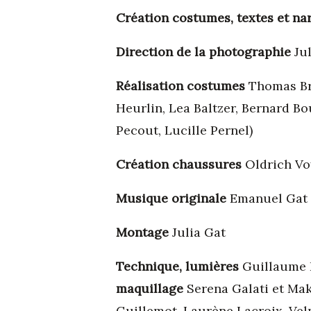
Création costumes, textes et na
Direction de la photographie
Jul
Réalisation costumes
Thomas Bra
Heurlin, Lea Baltzer, Bernard Bo
Pecout, Lucille Pernel)
Création chaussures
Oldrich Voy
Musique originale
Emanuel Gat
Montage
Julia Gat
Technique, lumières
Guillaume F
maquillage
Serena Galati et Mak
Guillemot, Laurène Lacroix, Vel