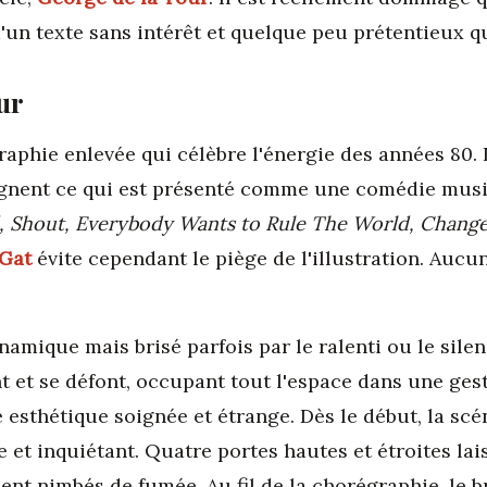
'un texte sans intérêt et quelque peu prétentieux qui
ur
aphie enlevée qui célèbre l'énergie des années 80.
ent ce qui est présenté comme une comédie music
 Shout, Everybody Wants to Rule The World, Change
Gat
évite cependant le piège de l'illustration. Aucun 
mique mais brisé parfois par le ralenti ou le silen
t et se défont, occupant tout l'espace dans une gest
 esthétique soignée et étrange. Dès le début, la scé
 et inquiétant. Quatre portes hautes et étroites lai
nt nimbés de fumée. Au fil de la chorégraphie, le b