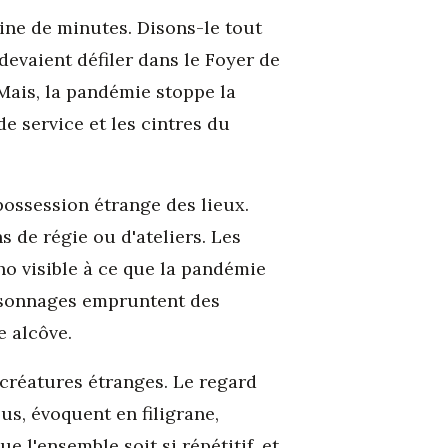
aine de minutes. Disons-le tout
 devaient défiler dans le Foyer de
ais, la pandémie stoppe la
de service et les cintres du
possession étrange des lieux.
s de régie ou d'ateliers. Les
o visible à ce que la pandémie
ersonnages empruntent des
e alcôve.
 créatures étranges. Le regard
us, évoquent en filigrane,
e l'ensemble soit si répétitif, et