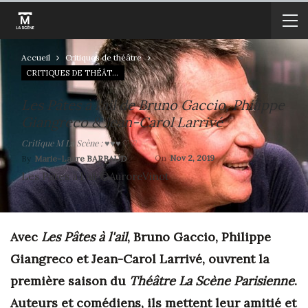
Accueil
Critiques de théâtre
CRITIQUES DE THÉÂTRE
Les Pâtes à l'ail de Bruno Gaccio, Philippe
Giangreco & Jean-Carol Larrivé
Critique M La Scène : ♥♥♥♡♡
On
Nov 2, 2019
By
Marie-Laure BARBAUD
Les Pâtes à l'ail ©AuroreVinot
Avec
Les Pâtes à l'ail
, Bruno Gaccio, Philippe
Giangreco et Jean-Carol Larrivé, ouvrent la
première saison du
Théâtre La Scène Parisienne
.
Auteurs et comédiens, ils mettent leur amitié et