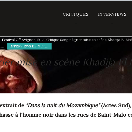
CRITIQUES
INTERVIEWS
Festival Off Avignon 19
Critique Sang négrier mise en scène Khadija El M
CRITIQUES DE THÉÂTRE
INTERVIEWS DE METTEURS EN SCÈNE
rier mise en scène Khadija E
extrait de
"Dans la nuit du Mozambique"
(Actes Sud)
 chasse à l'homme noir dans les rues de Saint-Malo es