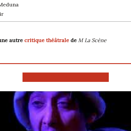
 Meduna
ir
une autre
critique théâtrale
de
M La Scène
TEASER DE SANG NÉGRIER