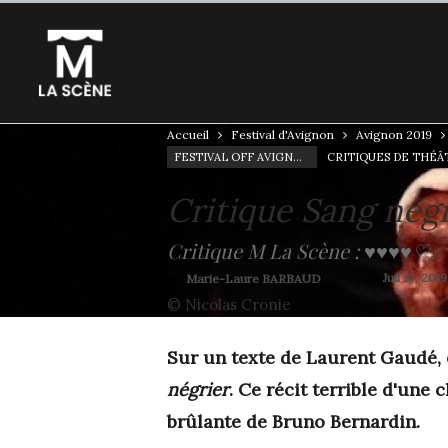
Accueil
Festival d'Avignon
Avignon 2019
FESTIVAL OFF AVIGNON 19
Critique Sang nég
Critique M La Scène : ♥♥♥♥♡
On
Juil 10, 2019
By
Marie-Laure BARBAUD
© Nicolas Cronie
Sur un texte de Laurent Gaudé, 
négrier
. Ce récit terrible d'une
brûlante de Bruno Bernardin.