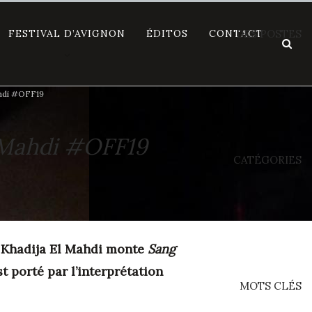
FESTIVAL D’AVIGNON
ÉDITOS
CONTACT
DES POSTES
ahdi #OFF19
l Mahdi #OFF19
CATÉGORIES
, Khadija El Mahdi monte
Sang
t porté par l’interprétation
MOTS CLÉS