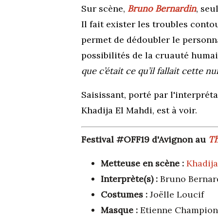
Sur scène
,
Bruno Bernardin
,
seul
Il fait exister les troubles conto
permet de dédoubler le personna
possibilités de la cruauté humai
que c’était ce qu’il fallait cette nu
Saisissant, porté par l'interpré
Khadija El Mahdi, est à voir.
Festival #OFF19 d'Avignon au
Th
Metteuse en scène :
Khadija
Interprète(s) :
Bruno Bernar
Costumes :
Joëlle Loucif
Masque :
Etienne Champion