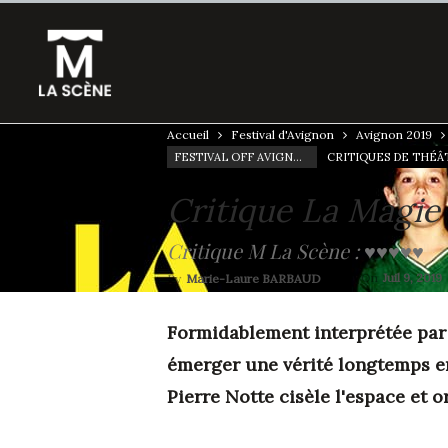
Accueil
Festival d'Avignon
Avignon 2019
FESTIVAL OFF AVIGNON 19
Critique La Magie
Critique M La Scène : ♥♥♥♥♥
On
Juil 9, 2019
By
Marie-Laure BARBAUD
Formidablement interprétée par
émerger une vérité longtemps enf
Pierre Notte
cisèle l'espace et 