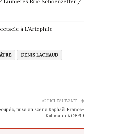
 / Lumières Éric Schoenzetter /
ctacle à L'Artephile
ÉÂTRE
DENIS LACHAUD
ARTICLESUIVANT
 poupée, mise en scène Raphaël France-
Kullmann #OFF19