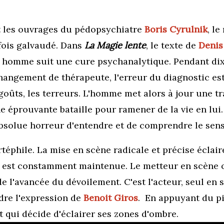
et les ouvrages du pédopsychiatre
Boris Cyrulnik
,
le
fois galvaudé. Dans
La Magie lente
, le texte de
Denis
n homme suit une cure psychanalytique. Pendant dix 
hangement de thérapeute, l'erreur du diagnostic est 
égoûts, les terreurs. L'homme met alors à jour une
 éprouvante bataille pour ramener de la vie en lui.
absolue horreur d'entendre et de comprendre le sen
rtéphile. La mise en scène radicale et précise éclair
n est constamment maintenue. Le metteur en scène o
l'avancée du dévoilement. C'est l'acteur, seul en s
ndre l'expression de
Benoit Giros
. En appuyant du pie
 qui décide d'éclairer ses zones d'ombre.