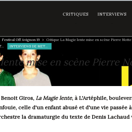
CRITIQUES
INTERVIEWS
Festival Off Avignon 19
Critique La Magie lente mise en scène Pierre Not
CRITIQUES DE THÉÂTRE
INTERVIEWS DE METTEURS EN SCÈNE
 lente mise en scène Pierre 
 Benoit Giros,
La Magie lente
, à L'Artéphile, boulever
ouie, celle d'un enfant abusé et d'une vie passée à
orchestre la dramaturgie du
texte de Denis Lachaud 