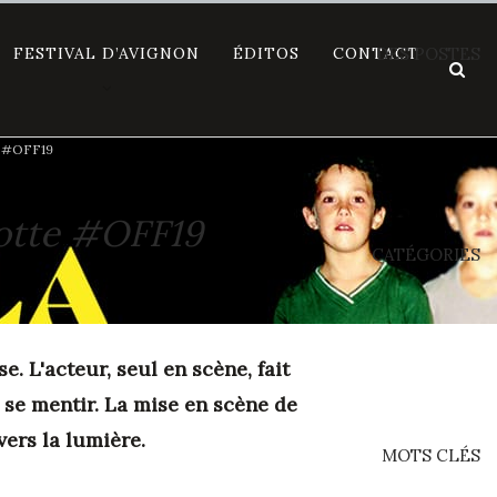
FESTIVAL D’AVIGNON
ÉDITOS
CONTACT
DES POSTES
te #OFF19
Notte #OFF19
CATÉGORIES
se. L'acteur, seul en scène, fait
 se mentir. La
mise en scène de
vers la lumière.
MOTS CLÉS