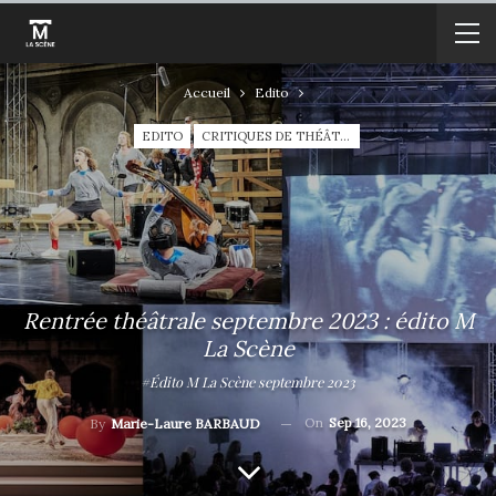
Accueil
Edito
EDITO
CRITIQUES DE THÉÂTRE
Rentrée théâtrale septembre 2023 : édito M
La Scène
#Édito M La Scène septembre 2023
On
Sep 16, 2023
By
Marie-Laure BARBAUD