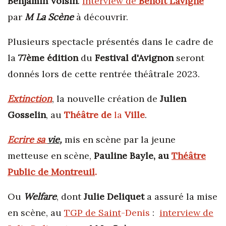
Benjamin
Voisin
.
Interview de
Benoît
Lavigne
par
M
La
Scène
à découvrir.
Plusieurs spectacle présentés dans le cadre de
la
77ème
édition
du
Festival
d'Avignon
seront
donnés lors de cette rentrée théâtrale 2023.
Extinction
,
la nouvelle création de
Julien
Gosselin
, au
Théâtre
de
la
Ville
.
Ecrire sa
vie
,
mis en scène par la jeune
metteuse en scène,
Pauline Bayle, au
Théâtre
Public de Montreuil
.
Ou
Welfare
, dont
Julie
Deliquet
a assuré la mise
en scène, au
TGP de Saint
-Denis
:
interview de