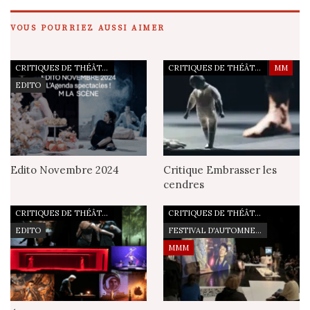
VOUS POURRIEZ AUSSI AIMER
CRITIQUES DE THÉÂTRE
CRITIQUES DE THÉÂTRE
MM
EDITO
Edito Novembre 2024
Critique Embrasser les
cendres
CRITIQUES DE THÉÂTRE
CRITIQUES DE THÉÂTRE
EDITO
FESTIVAL D'AUTOMNE À PARIS
MMM