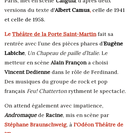
Paris, met en scène
Caligula
, d'après deux
versions du texte
d'
Albert
Camus
,
celle de 1941
et celle de 1958.
Le
Théâtre de la Porte Saint-Martin
fait sa
rentrée avec l’une des pièces phares
d’
Eugène
Labiche
,
Un Chapeau de paille d’Italie
. Le
metteur en scène
Alain Françon
a choisi
Vincent Dedienne
dans le rôle de Ferdinand.
Des musiques du groupe de rock et pop
français
Feu! Chatterton
rythment le spectacl
e.
On attend également avec impatience,
Andromaque
de
Racine
, mis en scène par
Stéphane
Braunschweig
, à
l'Odéon
Théâtre de