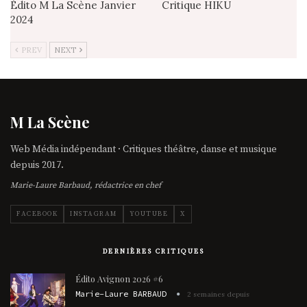
Édito M La Scène Janvier
Critique HIKU
2024
PREV
NEXT
M La Scène
Web Média indépendant · Critiques théâtre, danse et musique
depuis 2017.
Marie-Laure Barbaud, rédactrice en chef
FACEBOOK
INSTAGRAM
YOUTUBE
X
DERNIÈRES CRITIQUES
Édito Avignon 2026 #6
Marie-Laure BARBAUD
2 semaines depuis