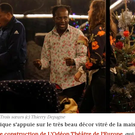
Trois sœurs (c) Thierry Depagne
que s'appuie sur le très beau décor vitré de la mai
de construction de L'Odéon Théâtre de l'Europe
, qu