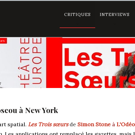
CRITIQUES
INTERVIEWS
urs
7
oscou à New York
rt spatial
.
Les Trois sœurs
de
Simon Stone
à
L'Odé
. Les applications ont remplacé les gazettes, mais 