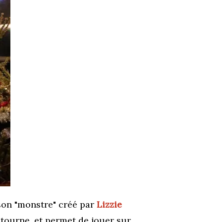
son "monstre" créé par
Lizzie
i tourne, et permet de jouer sur