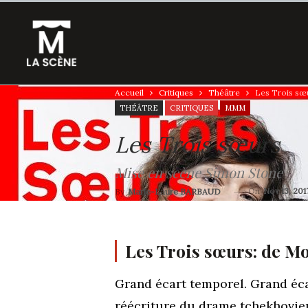
Accueil
Critiques
Théâtre
Les Trois sœ
THÉÂTRE
CRITIQUES
MMM
Les Trois sœurs
Mise en scène Simon Stone
On
Nov 13, 201
By
Marie-Laure BARBAUD
Les Trois sœurs: de M
Grand écart temporel. Grand éca
réécriture du drame tchekhovien