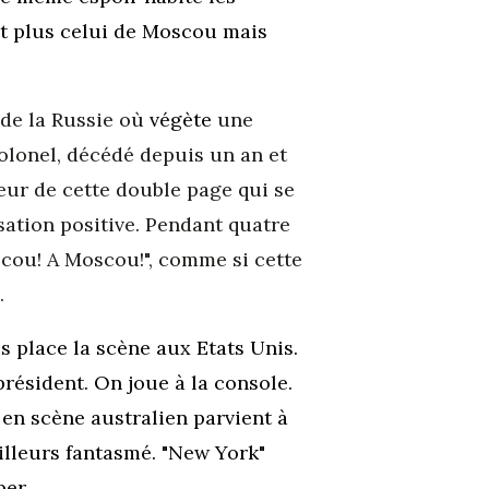
est plus celui de Moscou mais
de la Russie où
végète
une
colonel, décédé depuis un an et
veur de cette double page qui se
sation positive. Pendant quatre
scou! A Moscou!", comme si cette
e.
is place la scène aux Etats Unis.
résident. On joue à la console.
 en scène australien parvient à
illeurs fantasmé. "New York"
per.