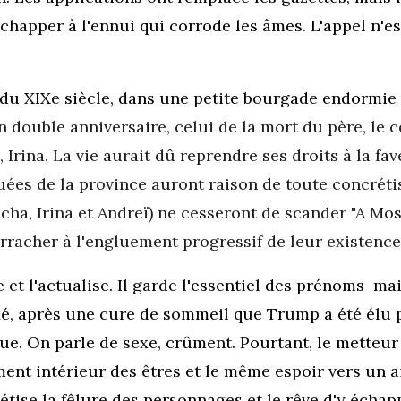
échapper à l'ennui qui corrode les âmes. L'appel n'
du XIXe siècle,
dans une petite bourgade endormie
n double anniversaire, celui de la mort du père, le 
 Irina. La vie aurait dû reprendre ses droits à la fa
uées de la province auront raison de toute concréti
acha, Irina et Andreï) ne cesseront de scander "A Mo
arracher à l'engluement progressif de leur existenc
e et l'actualise. Il garde l'essentiel des prénoms ma
é, après une cure de sommeil que Trump a été élu p
ue. On parle de sexe, crûment. Pourtant, le metteur
ent intérieur des êtres et le même espoir vers un a
étise la fêlure des personnages et le rêve d'y échap