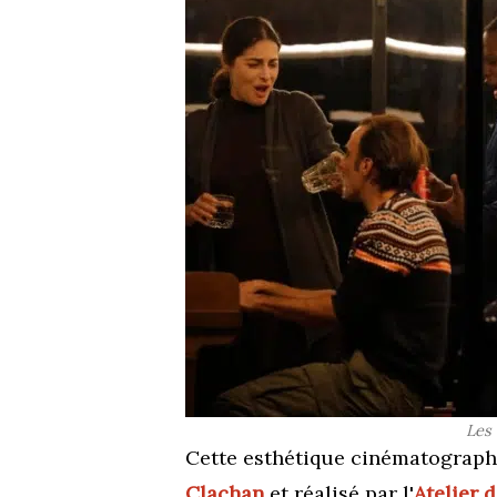
Les 
Cette esthétique cinématographi
Clachan
et réalisé par l'
Atelier 