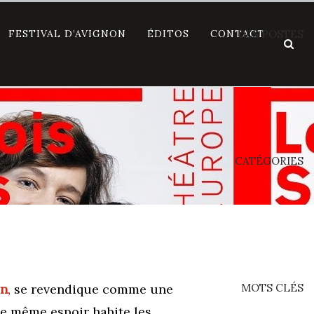
FESTIVAL D’AVIGNON
ÉDITOS
CONTACT
DES POSTES
CATÉGORIES
on
,
se
revendique comme une
MOTS CLÉS
le même espoir habite les