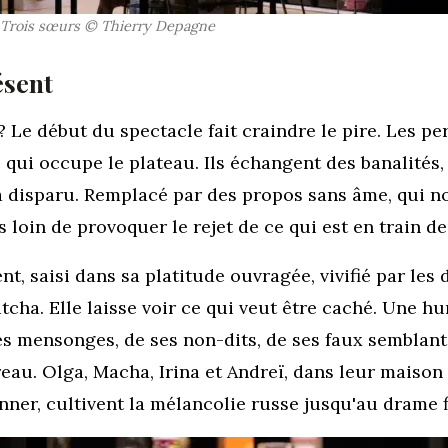
 Trois sœurs © Thierry Depagne
ésent
? Le début du spectacle fait craindre le pire. Les pe
 qui occupe le plateau. Ils échangent des banalités
 disparu. Remplacé par des propos sans âme, qui n
 loin de provoquer le rejet de ce qui est en train de 
nt, saisi dans sa platitude ouvragée, vivifié par le
datcha. Elle laisse voir ce qui veut être caché. Une 
s mensonges, de ses non-dits, de ses faux semblants,
reau. Olga, Macha, Irina et Andreï, dans leur maison
nner, cultivent la mélancolie russe jusqu'au drame f