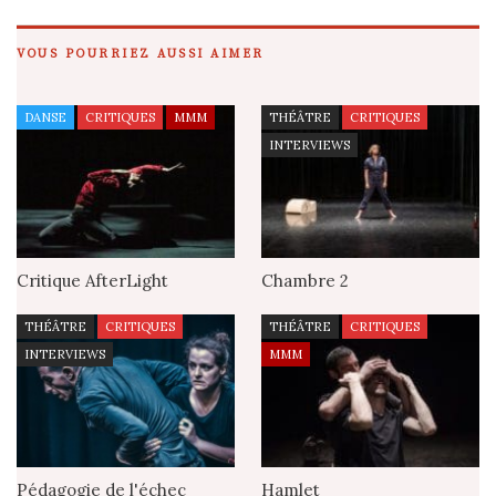
VOUS POURRIEZ AUSSI AIMER
DANSE
CRITIQUES
MMM
THÉÂTRE
CRITIQUES
INTERVIEWS
Critique AfterLight
Chambre 2
THÉÂTRE
CRITIQUES
THÉÂTRE
CRITIQUES
INTERVIEWS
MMM
Pédagogie de l'échec
Hamlet