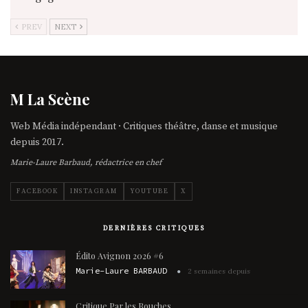
PREV
NEXT
M La Scène
Web Média indépendant · Critiques théâtre, danse et musique
depuis 2017.
Marie-Laure Barbaud, rédactrice en chef
FACEBOOK
INSTAGRAM
YOUTUBE
X
DERNIÈRES CRITIQUES
Édito Avignon 2026 #6
Marie-Laure BARBAUD
2 semaines depuis
Critique Par les Bouches