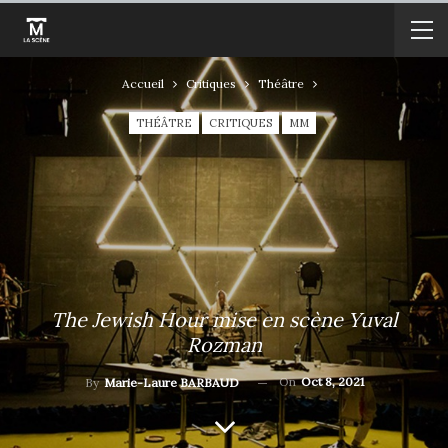
Accueil
Critiques
Théâtre
THÉÂTRE
CRITIQUES
MM
The Jewish Hour mise en scène Yuval
Rozman
On
Oct 8, 2021
By
Marie-Laure BARBAUD