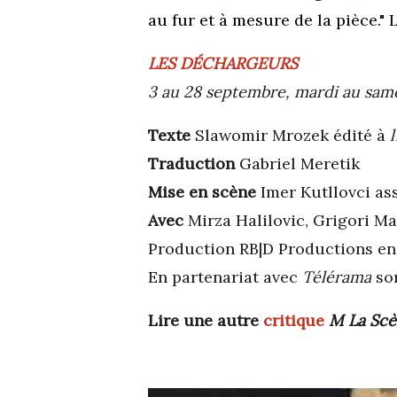
au fur et à mesure de la pièce." 
LES DÉCHARGEURS
3 au 28 septembre, mardi au same
Texte
Slawomir Mrozek édité à
Traduction
Gabriel Meretik
Mise en scène
Imer Kutllovci as
Avec
Mirza Halilovic, Grigori M
Production RB|D Productions en 
En partenariat avec
Télérama
so
Lire une autre
critique
M La Sc