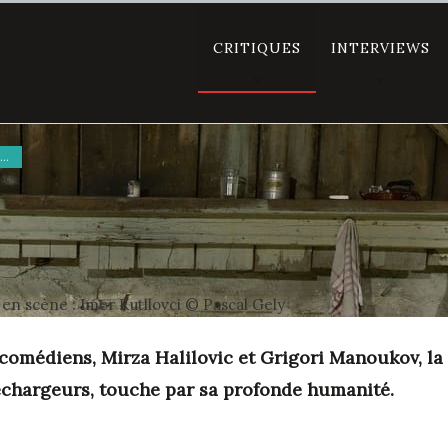
CRITIQUES
INTERVIEWS
INTERVIEWS DE METTEURS EN SCÈNE
n scène : Imer Kutllovci © Pascal Gely
comédiens, Mirza Halilovic et Grigori Manoukov, la
chargeurs, touche par sa profonde humanité.