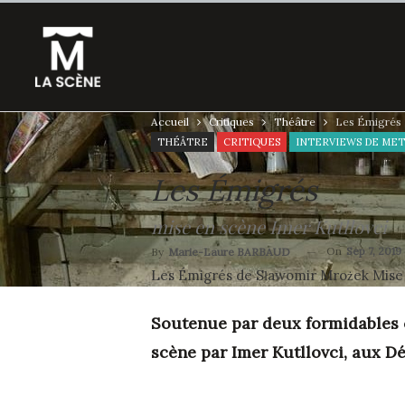
Accueil
Critiques
Théâtre
Les Émigrés
THÉÂTRE
CRITIQUES
Les Émigrés
mise en scène Imer Kutllovci
On
Sep 7, 2019
By
Marie-Laure BARBAUD
Les Émigrés de Sławomir Mrożek Mise e
Soutenue par deux formidables 
scène par Imer Kutllovci, a
ux Dé