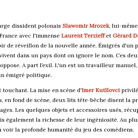
urge dissident
polonais
Slawomir Mrozek
, lui-même 
 France avec l'immense
Laurent
Terzieff
et
Gérard D
r de réveillon de la nouvelle année. Émigrés d'un pa
 vivent dans un pays dont on ignore le nom. Ces deu
pose. A part l’exil. L'un est un travailleur manuel, 
n émigré politique.
et touchant. La mise en scène d'
Imer Kutllovci
privilé
u, en fond de scène, deux lits tête-bêche disent la 
ges. Les quelques objets et accessoires usés, récup
également la richesse de leur ingéniosité. Au plus
à voir la profonde humanité du jeu des comédiens.