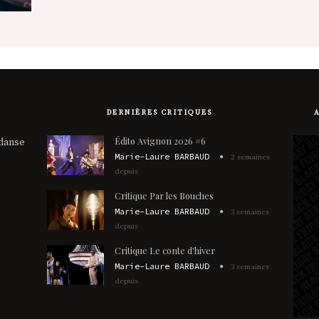
DERNIÈRES CRITIQUES
Édito Avignon 2026 #6
 danse
Marie-Laure BARBAUD
2 semaines
depuis
Critique Par les Bouches
Marie-Laure BARBAUD
3 semaines
depuis
Critique Le conte d'hiver
Marie-Laure BARBAUD
3 semaines
depuis