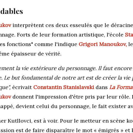
dables
ukov
interprètent ces deux esseulés que le déracin
nnage. Forts de leur formation artistique, l'école
Sta
s les fonctions" comme l'indique
Grigori Manoukov,
le
ême épaisseur de vérité.
uement la vie extérieure du personnage. Il faut encore
. Le but fondamental de notre art est de créer la vie
que",
écrivait
Constantin Stanislavski
dans
La Format
oukov
donnent l'impression d'être pris par leur rôle
happé, devient celui du personnage, le fait exister 
r Kutllovci, est à voir. Pour le metteur en scène kos
ssion est de faire disparaître le mot « émigrés » et