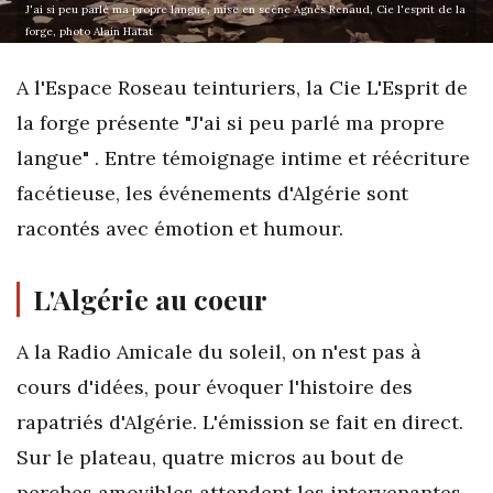
J'ai si peu parlé ma propre langue, mise en scène Agnès Renaud, Cie l'esprit de la
forge, photo Alain Hatat
A l'Espace Roseau teinturiers, la Cie L'Esprit de
la forge présente "J'ai si peu parlé ma propre
langue" . Entre témoignage intime et réécriture
facétieuse, les événements d'Algérie sont
racontés avec émotion et humour.
L'Algérie au coeur
A la Radio Amicale du soleil, on n'est pas à
cours d'idées, pour évoquer l'histoire des
rapatriés d'Algérie. L'émission se fait en direct.
Sur le plateau, quatre micros au bout de
perches amovibles attendent les intervenantes.