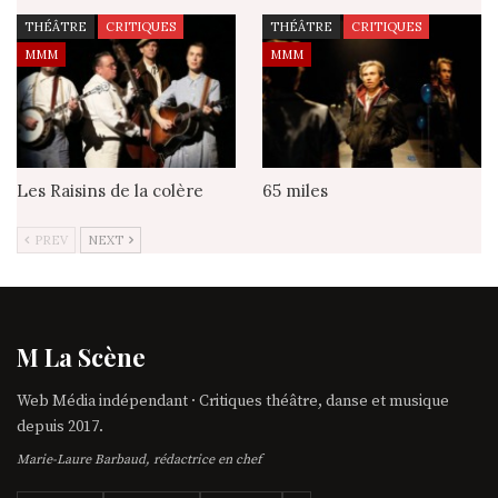
THÉÂTRE
CRITIQUES
THÉÂTRE
CRITIQUES
MMM
MMM
Les Raisins de la colère
65 miles
PREV
NEXT
M La Scène
Web Média indépendant · Critiques théâtre, danse et musique
depuis 2017.
Marie-Laure Barbaud, rédactrice en chef