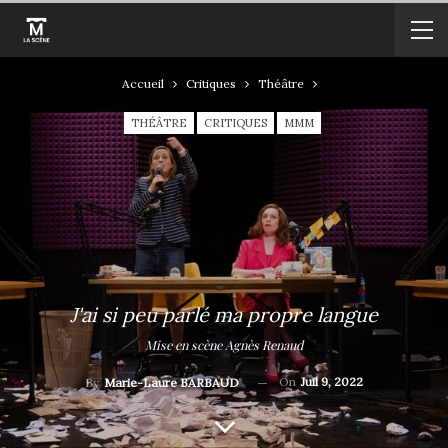
Accueil
Critiques
Théâtre
THÉÂTRE
CRITIQUES
MMM
J'ai si peu parlé ma propre langue
Mise en scène Agnès Renaud
On
Juil 9, 2022
By
Marie-Laure BARBAUD