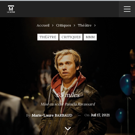
Accueil
Critiques
Théâtre
THÉÂTRE
CRITIQUES
MMM
65 miles
Mise en scène Paméla Ravassard
On
Juil 17, 2021
By
Marie-Laure BARBAUD