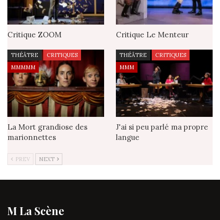
Critique ZOOM
Critique Le Menteur
THÉÂTRE
CRITIQUES
THÉÂTRE
CRITIQUES
MMMMM
MMM
La Mort grandiose des
J'ai si peu parlé ma propre
marionnettes
langue
PREV
NEXT
M La Scène