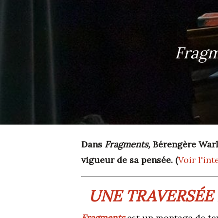
Fragm
Dans
Fragments,
Bérengère Warlu
vigueur de sa pensée. (
Voir l'in
UNE TRAVERSÉE
Fragments
est un montage de tex