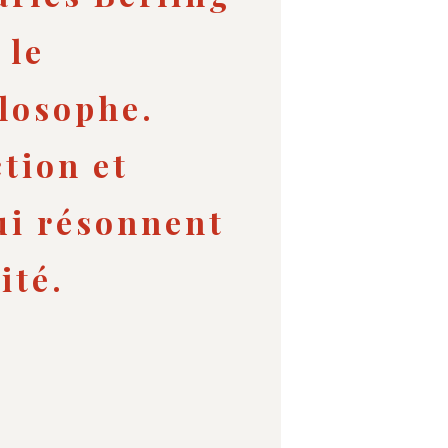
 le
ilosophe.
tion et
ui résonnent
ité.