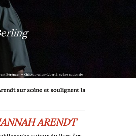
erling
ent Bérenger — Châteauvallon-Liberté, scène nationale
rendt sur scène et soulignent la
'HANNAH ARENDT
 philosophe auteur du livre
Les