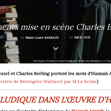
ents mise en scène Charles B
On
Juil 10, 2021
By
Marie-Laure BARBAUD
Bérengère Warluzel dans Fragments © Nicolas Martinez et Vinc
zel et Charles Berling portent les mots d'Hannah A
terview de Bérengère Warluzel par M La Scène
)
 LUDIQUE DANS L'ŒUVRE D
tes ou d'extraits d'interviews de
Hannah Arendt
, l
a