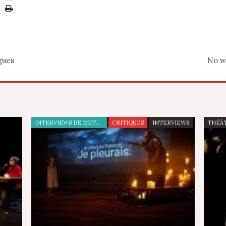
gues
No wa
INTERVIEWS DE METTEURS EN SCÈNE
CRITIQUES
INTERVIEWS
THÉÂ