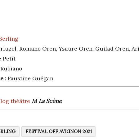
Berling
rluzel, Romane Oren, Ysaure Oren, Guilad Oren, Ar
e Petit
 Rubiano
e :
Faustine Guégan
log théâtre
M La Scène
ERLING
FESTIVAL OFF AVIGNON 2021