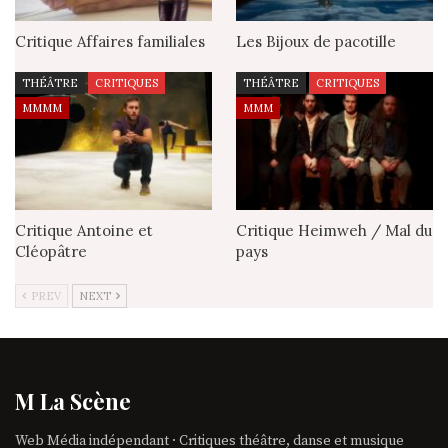
Critique Affaires familiales
Les Bijoux de pacotille
THÉÂTRE
CRITIQUES
THÉÂTRE
CRITIQUES
MMMM
MMM
Critique Antoine et
Critique Heimweh / Mal du
Cléopâtre
pays
PREV
NEXT
M La Scène
Web Média indépendant · Critiques théâtre, danse et musique