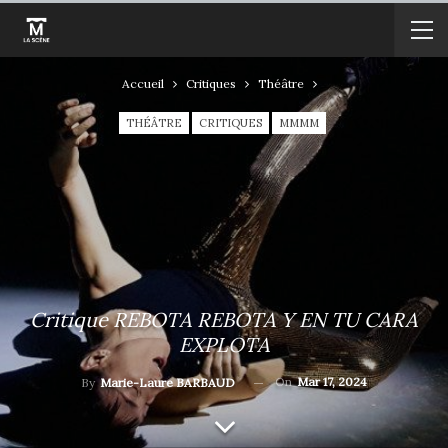
Accueil
Critiques
Théâtre
THÉÂTRE
CRITIQUES
MMMM
Critique REBOTA REBOTA Y EN TU CARA
EXPLOTA
On
Mar 17, 2024
By
Marie-Laure BARBAUD