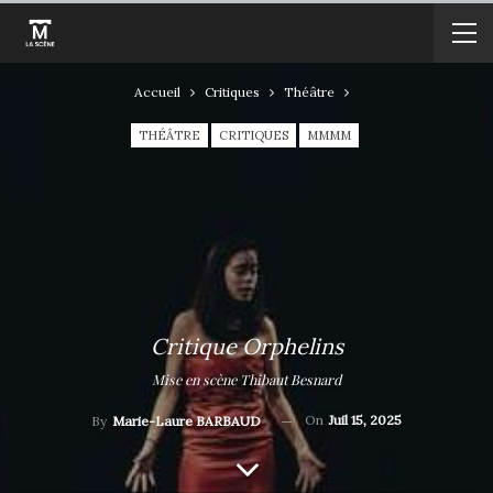
Accueil
Critiques
Théâtre
THÉÂTRE
CRITIQUES
MMMM
Critique Orphelins
Mise en scène Thibaut Besnard
On
Juil 15, 2025
By
Marie-Laure BARBAUD