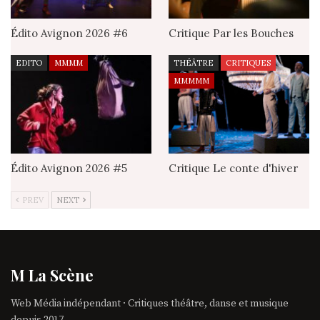
Édito Avignon 2026 #6
Critique Par les Bouches
EDITO
MMMM
THÉÂTRE
CRITIQUES
MMMMM
Édito Avignon 2026 #5
Critique Le conte d'hiver
PREV
NEXT
M La Scène
Web Média indépendant · Critiques théâtre, danse et musique
depuis 2017.