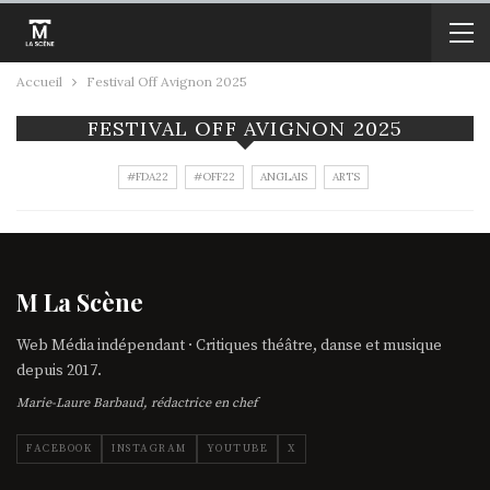
Accueil
Festival Off Avignon 2025
FESTIVAL OFF AVIGNON 2025
#FDA22
#OFF22
ANGLAIS
ARTS
M La Scène
Web Média indépendant · Critiques théâtre, danse et musique
depuis 2017.
Marie-Laure Barbaud, rédactrice en chef
FACEBOOK
INSTAGRAM
YOUTUBE
X