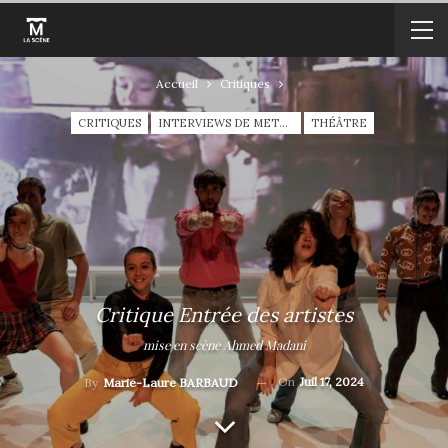
Accueil
Critiques
CRITIQUES
INTERVIEWS DE METTEURS EN SCÈNE
THÉÂTRE
Critique Entrée des artistes
mise en scène Ahmed Madani
On
Juil 17, 2024
By
Marie-Laure BARBAUD