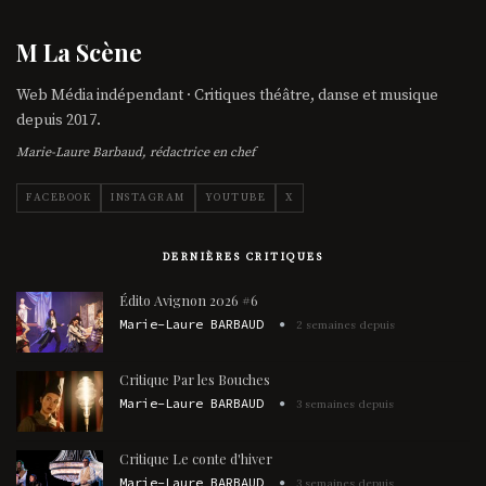
M La Scène
Web Média indépendant · Critiques théâtre, danse et musique
depuis 2017.
Marie-Laure Barbaud, rédactrice en chef
FACEBOOK
INSTAGRAM
YOUTUBE
X
DERNIÈRES CRITIQUES
Édito Avignon 2026 #6
Marie-Laure BARBAUD
2 semaines depuis
Critique Par les Bouches
Marie-Laure BARBAUD
3 semaines depuis
Critique Le conte d'hiver
Marie-Laure BARBAUD
3 semaines depuis