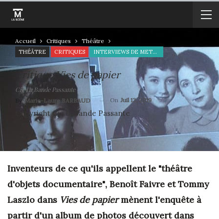
Accueil
Critiques
Théâtre
THÉÂTRE
CRITIQUES
INTERVIEWS DE METTEURS EN SCÈNE
Critique Vies de papier
Cie La Bande Passante
On
Juil 13, 2019
By
Marie-Laure BARBAUD
Copyright Cie la Bande Passante
Inventeurs de ce qu'ils appellent le "théâtre
d'objets documentaire"
, Benoît Faivre et Tommy
Laszlo dans
Vies de papier
mènent l'enquête à
partir d'un album de photos découvert dans