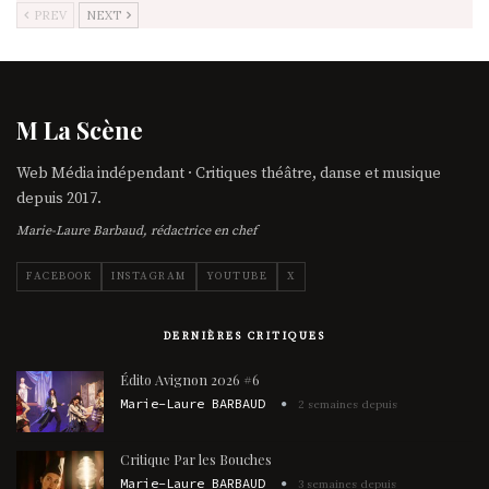
PREV
NEXT
M La Scène
Web Média indépendant · Critiques théâtre, danse et musique
depuis 2017.
Marie-Laure Barbaud, rédactrice en chef
FACEBOOK
INSTAGRAM
YOUTUBE
X
DERNIÈRES CRITIQUES
Édito Avignon 2026 #6
Marie-Laure BARBAUD
2 semaines depuis
Critique Par les Bouches
Marie-Laure BARBAUD
3 semaines depuis