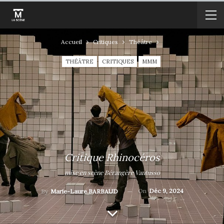
Accueil
Critiques
Théâtre
THÉÂTRE
CRITIQUES
MMM
Critique Rhinocéros
mise en scène Bérangère Vantusso
On
Déc 9, 2024
By
Marie-Laure BARBAUD