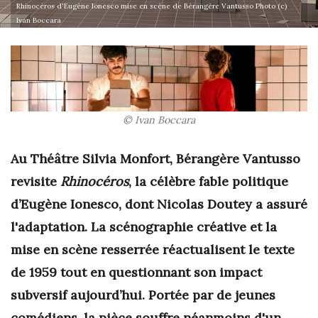
Rhinocéros d'Eugène Ionesco mise en scène de Bérangère Vantusso Photo (c)
Ivan Boccara
© Ivan Boccara
Au Théâtre Silvia Monfort, Bérangère Vantusso
revisite
Rhinocéros
, la célèbre fable politique
d’Eugène Ionesco, dont Nicolas Doutey a assuré
l'adaptation. La scénographie créative et la
mise en scène resserrée réactualisent le texte
de 1959 tout en questionnant son impact
subversif aujourd’hui. Portée par de jeunes
comédiens, la pièce souffre néanmoins d'un