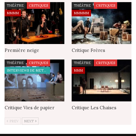
THÉÂTRE
CRITIQUES
THÉÂTRE
CRITIQUES
MMMM
MMMMM
Première neige
Critique Frères
THÉÂTRE
CRITIQUES
THÉÂTRE
CRITIQUES
INTERVIEWS DE METTEURS EN SCÈNE
MMM
Critique Vies de papier
Critique Les Chaises
PREV
NEXT