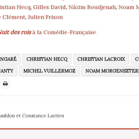
istian Hecq
,
Gilles David
,
Nâzim Boudjenah
,
Noam M
e Clément
,
Julien Frison
uit des rois
à la Comédie-Française
ANGARÉ
CHRISTIAN HECQ
CHRISTIAN LACROIX
C
NANTY
MICHEL VUILLERMOZ
NOAM MORGENSZTER
rauldon et Constance Larrieu