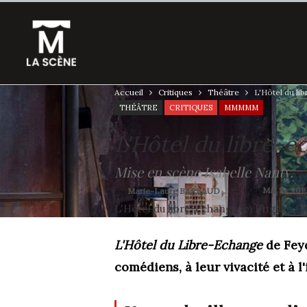
Accueil
Critiques
Théâtre
L'Hôtel du li
THÉÂTRE
CRITIQUES
MMMMM
L'Hôtel du libre-é
Mise en scène Isabelle Nanty.
On
Mai 18, 201
By
Marie-Laure BARBAUD
L'Hôtel du libre-échange (c) Brigitte 
L'Hôtel du Libre-Echange
de Feyd
comédiens, à leur vivacité et à l