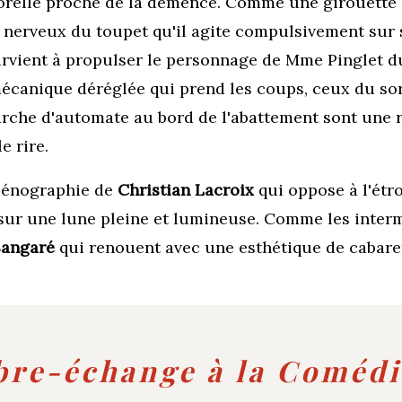
relle proche de la démence. Comme une girouette qui
erveux du toupet qu'il agite compulsivement sur sa
arvient à propulser le personnage de Mme Pinglet du 
mécanique déréglée qui prend les coups, ceux du sort
 marche d'automate au bord de l'abattement sont une
e rire.
scénographie de
Christian Lacroix
qui oppose à l'étro
e sur une lune pleine et lumineuse. Comme les inte
Sangaré
qui renouent avec une esthétique de cabaret
ibre-échange à la Coméd