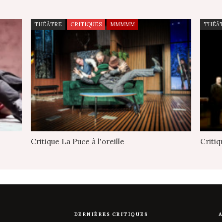
THÉÂTRE
CRITIQUES
MMMMM
THÉÂ
Critique La Puce à l'oreille
Critiq
DERNIÈRES CRITIQUES