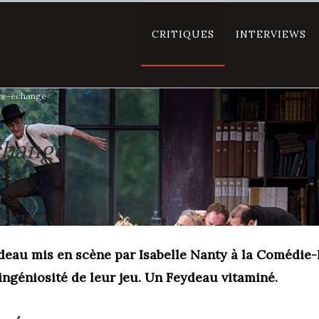
CRITIQUES
INTERVIEWS
bre-échange
change
9
Enguérand
eau mis en scène par Isabelle Nanty à la Comédie-Fr
'ingéniosité de leur jeu. Un Feydeau vitaminé.