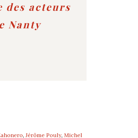
e des acteurs
le Nanty
Zahonero
,
Jérôme Pouly
,
Michel