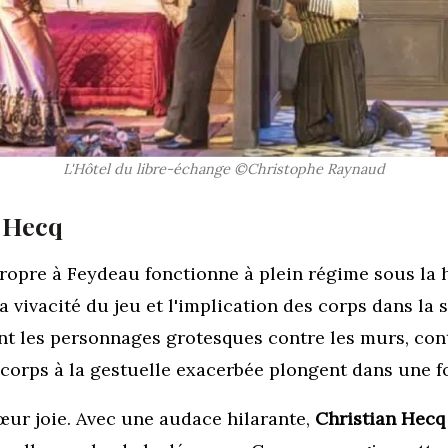
L'Hôtel du libre-échange ©Christophe Raynaud
n Hecq
opre à Feydeau fonctionne à plein régime sous la h
la vivacité du jeu et l'implication des corps dans la
nt les personnages grotesques contre les murs, cont
 corps à la gestuelle exacerbée plongent dans une fo
ur joie. Avec une audace hilarante,
Christian Hecq