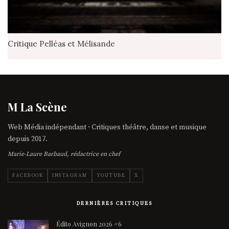
Critique Pelléas et Mélisande
M La Scène
Web Média indépendant · Critiques théâtre, danse et musique
depuis 2017.
Marie-Laure Barbaud, rédactrice en chef
FACEBOOK
INSTAGRAM
YOUTUBE
X
DERNIÈRES CRITIQUES
Édito Avignon 2026 #6