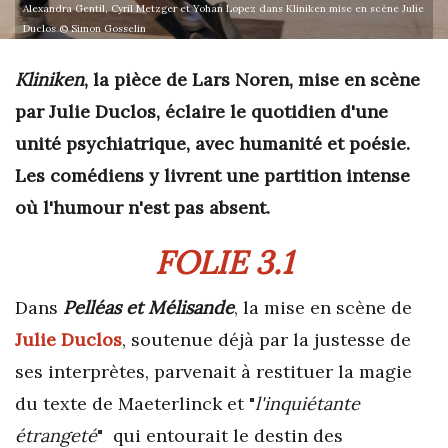
Alexandra Gentil, Cyril Metzger et Yohan Lopez dans Kliniken mise en scène Julie
Duclos © Simon Gosselin
Kliniken
, la pièce de Lars Noren, mise en scène
par Julie Duclos, éclaire le quotidien d'une
unité psychiatrique, avec humanité et poésie.
Les comédiens y livrent une partition intense
où l'humour n'est pas absent.
FOLIE 3.1
Dans
Pelléas et Mélisande
, la mise en scène de
Julie Duclos
, soutenue déjà par la justesse de
ses interprètes, parvenait à restituer la magie
du texte de Maeterlinck et "
l'inquiétante
étrangeté
" qui entourait le destin des