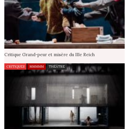
Critique Grand-peur et misère du IIIe Reich
CRITIQUES
MMMMM
THÉÂTRE