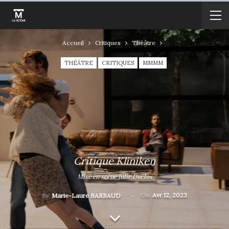
Accueil
Critiques
Théâtre
THÉÂTRE
CRITIQUES
MMMM
Critique Kliniken
Mise en scène Julie Duclos
On
Avr 12, 2023
By
Marie-Laure BARBAUD